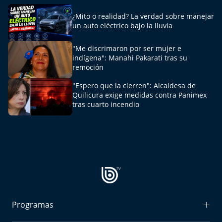
Del Fin del Mundo
¿Mito o realidad? La verdad sobre manejar
un auto eléctrico bajo la lluvia
Deportes
"Me discrimaron por ser mujer e
Conexión Digital
indígena": Manahi Pakarati tras su
remoción
La Ruta del Pulsar
"Espero que la cierren": Alcaldesa de
Quilicura exige medidas contra Panimex
Psicología Abierta
tras cuarto incendio
Impacto Tecnológico
Sesiones Dieciocheras
Expreso PM
Conecta Vida
Programas