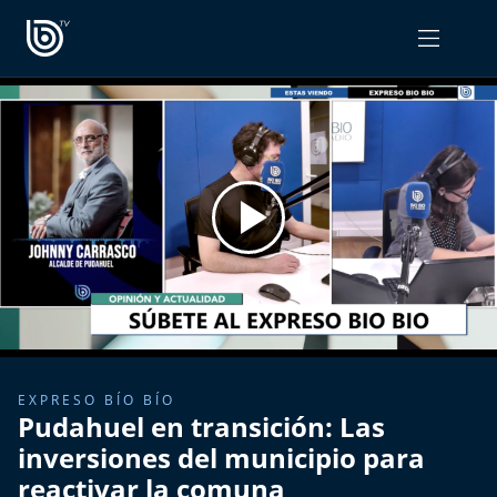
PROGRAMAS
OPINIÓN
Radiograma
PODCAST RADIOGRAMA
Expreso Bío Bío
Podría Ser Peor
La Entrevista de Tomás Mosciatti
Entrevistas BioBioTV
EXPRESO BÍO BÍO
Pudahuel en transición: Las
Comentarios de Tomás Mosciatti
inversiones del municipio para
reactivar la comuna