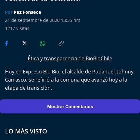
Más de Ti Podcast
Por
Paz Fonseca
Realizadores
21 de septiembre de 2020 13:35 hrs
1217
visitas
Retropop
De Plato en Plato
Ética y transparencia de BioBioChile
Los Inestables
Hoy en Expreso Bio Bio, el alcalde de Pudahuel, Johnny
Carrasco, se refirió a la comuna que avanzó hoy a la
Más de 100 Días
etapa de transición.
Tu Mereces Ser Feliz
Mostrar Comentarios
Efemérides
Cultura y Espectáculos
LO MÁS VISTO