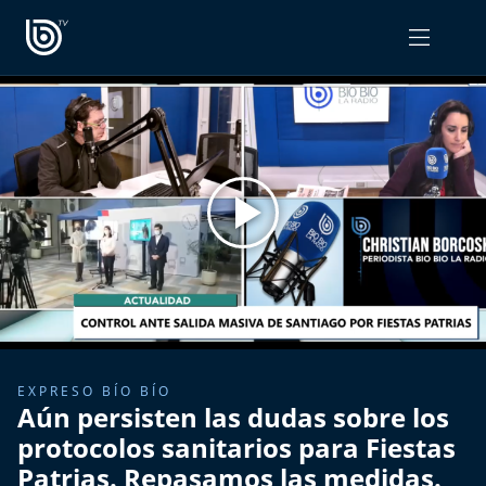
PROGRAMAS
OPINIÓN
Radiograma
PODCAST RADIOGRAMA
Expreso Bío Bío
Podría Ser Peor
La Entrevista de Tomás Mosciatti
Entrevistas BioBioTV
EXPRESO BÍO BÍO
Aún persisten las dudas sobre los
Comentarios de Tomás Mosciatti
protocolos sanitarios para Fiestas
Patrias. Repasamos las medidas.