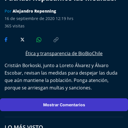
Más de Ti Podcast
Por
Alejandro Repenning
Realizadores
16 de septiembre de 2020 12:19 hrs
365
visitas
Retropop
De Plato en Plato
Ética y transparencia de BioBioChile
Los Inestables
Cristián Borkoski, junto a Loreto Álvarez y Álvaro
Escobar, revisan las medidas para despejar las duda
Más de 100 Días
que aún mantiene la población. Ponga atención,
porque se arriesgan multas y sanciones.
Tu Mereces Ser Feliz
Efemérides
Mostrar Comentarios
Cultura y Espectáculos
LO MÁS VISTO