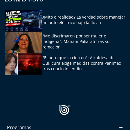
Del Fin del Mundo
Deportes
¿Mito o realidad? La verdad sobre manejar
un auto eléctrico bajo la lluvia
Conexión Digital
"Me discrimaron por ser mujer e
indígena": Manahi Pakarati tras su
La Ruta del Pulsar
remoción
"Espero que la cierren": Alcaldesa de
Psicología Abierta
Quilicura exige medidas contra Panimex
tras cuarto incendio
Impacto Tecnológico
Sesiones Dieciocheras
Expreso PM
Conecta Vida
Programas