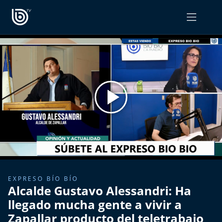
PROGRAMAS
OPINIÓN
Radiograma
PODCAST RADIOGRAMA
Expreso Bío Bío
Podría Ser Peor
La Entrevista de Tomás Mosciatti
Entrevistas BioBioTV
EXPRESO BÍO BÍO
Alcalde Gustavo Alessandri: Ha
Comentarios de Tomás Mosciatti
llegado mucha gente a vivir a
Zapallar producto del teletrabajo