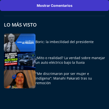
Del Fin del Mundo
Mostrar Comentarios
Deportes
LO MÁS VISTO
Conexión Digital
La Ruta del Pulsar
Boric: la imbecilidad del presidente
Psicología Abierta
¿Mito o realidad? La verdad sobre manejar
un auto eléctrico bajo la lluvia
Impacto Tecnológico
"Me discrimaron por ser mujer e
Sesiones Dieciocheras
indígena": Manahi Pakarati tras su
remoción
Expreso PM
Conecta Vida