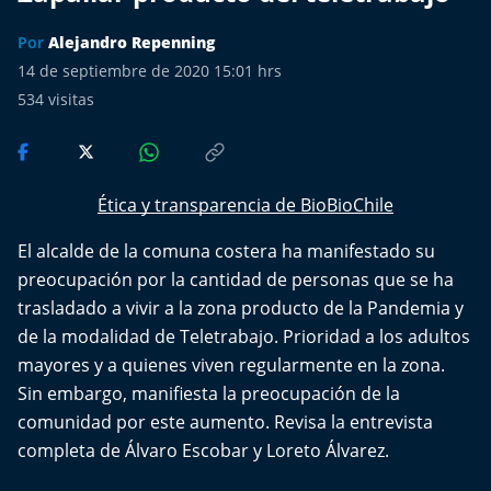
Más de Ti Podcast
Por
Alejandro Repenning
Realizadores
14 de septiembre de 2020 15:01 hrs
534
visitas
Retropop
De Plato en Plato
Ética y transparencia de BioBioChile
Los Inestables
El alcalde de la comuna costera ha manifestado su
preocupación por la cantidad de personas que se ha
Más de 100 Días
trasladado a vivir a la zona producto de la Pandemia y
de la modalidad de Teletrabajo. Prioridad a los adultos
Tu Mereces Ser Feliz
mayores y a quienes viven regularmente en la zona.
Efemérides
Sin embargo, manifiesta la preocupación de la
comunidad por este aumento. Revisa la entrevista
Cultura y Espectáculos
completa de Álvaro Escobar y Loreto Álvarez.