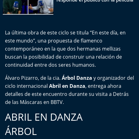
El Mejor País de Chile
Te invito a tomar once
La última obra de este ciclo se titula “En este día, en
Bío Bío en Ruta
este mundo”, una propuesta de flamenco
contemporáneo en la que dos hermanas mellizas
Especiales
buscan la posibilidad de construir una relación de
continuidad entre dos seres humanos.
Chiche cuadra y su parrilla
Álvaro Pizarro, de la cia.
Árbol Danza
y organizador del
Motorfem
ciclo internacional
Abril en Danza
, entrega ahora
detalles de este encuentro durante su visita a Detrás
Agenda Propia
de las Máscaras en BBTV.
Chile, Historia de 30 años
ABRIL EN DANZA
Carrera a La Moneda
ÁRBOL