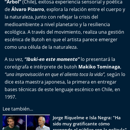
“Árbol”
(Chile), exitosa experiencia sensorial y poética
Del Fin del Mundo
de
Álvaro Pizarro
, explora la relación entre el cuerpo y
la naturaleza, junto con reflejar la crisis del
Deportes
medioambiente a nivel planetario y la resiliencia
Conexión Digital
ecológica. A través del movimiento, realiza una gestión
escénica de Butoh en que el artista parece emerger
La Ruta del Pulsar
como una célula de la naturaleza.
A su vez,
“Ibuki-en este momento”
lo presentará la
Psicología Abierta
coreógrafa e intérprete de butoh
Makiko Tominaga
,
“una improvisación en que el aliento toca la vida”,
según lo
Impacto Tecnológico
dice esta maestra japonesa, la primera en entregar
bases técnicas de este lenguaje escénico en Chile, en
Sesiones Dieciocheras
1997.
Expreso PM
Lee también...
Jorge Riquelme e Isla Negra: "Ha
Conecta Vida
sido muy gratificante cómo
responde el público con la película"