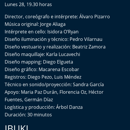
Aquí Estamos
Lunes 28, 19.30 horas
Director, coreógrafo e intérprete: Álvaro Pizarro
Sello de raza
Música original: Jorge Aliaga
Intérprete en cello: Isidora O’Ryan
Trasnoche
Diseño iluminación y técnico: Pedro Vilarnau
Diseño vestuario y realización: Beatriz Zamora
Reto Inmobiliario
Diseño maquillaje: Karla Lucavechi
Diseño mapping: Diego Elgueta
Punto de Encuentro
Diseño gráfico: Macarena Escobar
Yo invito
Registros: Diego Pezo, Luis Méndez
Técnico en sonido/proyección: Sandra García
Apoyo: Maria Paz Durán, Florencia Oz, Héctor
Fuentes, Germán Díaz
Logística y producción: Árbol Danza
Duración: 30 minutos
IBUKI