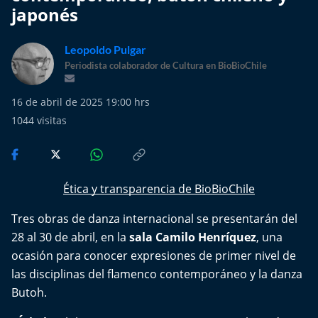
Más de Ti Podcast
japonés
Realizadores
Leopoldo Pulgar
Periodista colaborador de Cultura en BioBioChile
Retropop
16 de abril de 2025 19:00 hrs
De Plato en Plato
1044
visitas
Los Inestables
Más de 100 Días
Ética y transparencia de BioBioChile
Tu Mereces Ser Feliz
Tres obras de danza internacional se presentarán del
28 al 30 de abril, en la
sala Camilo Henríquez
, una
Efemérides
ocasión para conocer expresiones de primer nivel de
las disciplinas del flamenco contemporáneo y la danza
Cultura y Espectáculos
Butoh.