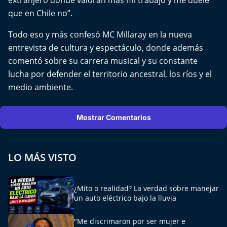
extranjero donde valoran más mi trabajo y me duele
El Mejor País de Chile
que en Chile no”.
Te invito a tomar once
Todo eso y más confesó MC Millaray en la nueva
entrevista de cultura y espectáculo, donde además
Bío Bío en Ruta
comentó sobre su carrera musical y su constante
lucha por defender el territorio ancestral, los ríos y el
Especiales
medio ambiente.
Chiche cuadra y su parrilla
Mostrar Comentarios
Motorfem
LO MÁS VISTO
Agenda Propia
Chile, Historia de 30 años
¿Mito o realidad? La verdad sobre manejar
un auto eléctrico bajo la lluvia
Carrera a La Moneda
"Me discrimaron por ser mujer e