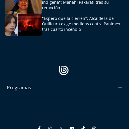
indígena": Manahi Pakarati tras su
Aquí Estamos
remoción
Sello de raza
"Espero que la cierren": Alcaldesa de
Quilicura exige medidas contra Panimex
tras cuarto incendio
Trasnoche
Reto Inmobiliario
Punto de Encuentro
Yo invito
Programas
Radiograma
Expreso Bío Bío
Podría Ser Peor