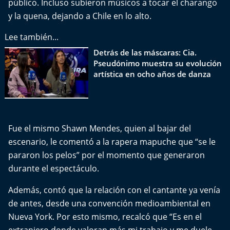
público. Incluso subieron músicos a tocar el charango
Del Fin del Mundo
y la quena, dejando a Chile en lo alto.
Deportes
Lee también...
Detrás de las máscaras: Cia.
Conexión Digital
Pseudónimo muestra su evolución
artística en ocho años de danza
La Ruta del Pulsar
Psicología Abierta
Fue el mismo Shawn Mendes, quien al bajar del
Impacto Tecnológico
escenario, le comentó a la rapera mapuche que “se le
pararon los pelos” por el momento que generaron
Sesiones Dieciocheras
durante el espectáculo.
Expreso PM
Además, contó que la relación con el cantante ya venía
de antes, desde una convención medioambiental en
Conecta Vida
Nueva York. Por esto mismo, recalcó que “Es en el