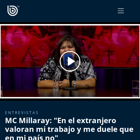
PROGRAMAS
OPINIÓN
Radiograma
PODCAST RADIOGRAMA
Expreso Bío Bío
Podría Ser Peor
La Entrevista de Tomás Mosciatti
Entrevistas BioBioTV
ENTREVISTAS
MC Millaray: "En el extranjero
Comentarios de Tomás Mosciatti
valoran mi trabajo y me duele que
en mi país no"