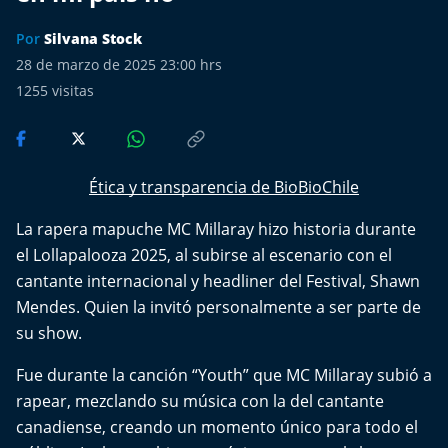
Más de Ti Podcast
Por
Silvana Stock
Realizadores
28 de marzo de 2025 23:00 hrs
1255
visitas
Retropop
De Plato en Plato
Ética y transparencia de BioBioChile
Los Inestables
La rapera mapuche MC Millaray hizo historia durante
el Lollapalooza 2025, al subirse al escenario con el
Más de 100 Días
cantante internacional y headliner del Festival, Shawn
Mendes. Quien la invitó personalmente a ser parte de
Tu Mereces Ser Feliz
su show.
Efemérides
Fue durante la canción “Youth” que MC Millaray subió a
rapear, mezclando su música con la del cantante
Cultura y Espectáculos
canadiense, creando un momento único para todo el