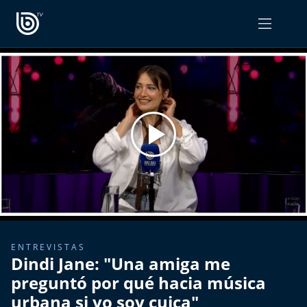
PROGRAMAS
OPINIÓN
Radiograma
PODCAST RADIOGRAMA
Expreso Bío Bío
Podría Ser Peor
La Entrevista de Tomás Mosciatti
Entrevistas BioBioTV
ENTREVISTAS
Dindi Jane: "Una amiga me
Comentarios de Tomás Mosciatti
preguntó por qué hacia música
urbana si yo soy cuica"