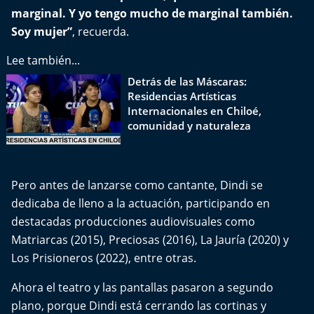
Del Fin del Mundo
marginal. Y yo tengo mucho de marginal también.
Soy mujer”
, recuerda.
Deportes
Lee también...
Conexión Digital
Detrás de las Máscaras:
Residencias Artísticas
La Ruta del Pulsar
Internacionales en Chiloé,
comunidad y naturaleza
Psicología Abierta
Impacto Tecnológico
Pero antes de lanzarse como cantante, Dindi se
dedicaba de lleno a la actuación, participando en
Sesiones Dieciocheras
destacadas producciones audiovisuales como
Matriarcas (2015), Preciosas (2016), La Jauría (2020) y
Expreso PM
Los Prisioneros (2022), entre otras.
Conecta Vida
Ahora el teatro y las pantallas pasaron a segundo
plano, porque Dindi está cerrando las cortinas y