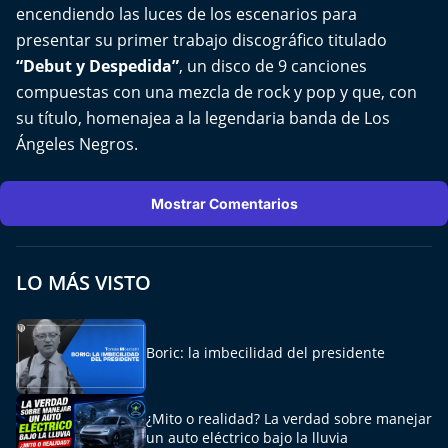
El Mejor País de Chile
encendiendo las luces de los escenarios para
presentar su primer trabajo discográfico titulado
Te invito a tomar once
“Debut y Despedida”
, un disco de 9 canciones
compuestas con una mezcla de rock y pop y que, con
Bío Bío en Ruta
su título, homenajea a la legendaria banda de Los
Ángeles Negros.
Especiales
Mostrar Comentarios
Chiche cuadra y su parrilla
Motorfem
LO MÁS VISTO
Agenda Propia
Boric: la imbecilidad del presidente
Chile, Historia de 30 años
Carrera a La Moneda
¿Mito o realidad? La verdad sobre manejar
un auto eléctrico bajo la lluvia