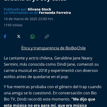
Más de Ti Podcast
Publicado por
Silvana Stock
La información es de
Fernanda Ferreira
Realizadores
14 de marzo de 2025 23:00 hrs
1193
visitas
Retropop
De Plato en Plato
Ética y transparencia de BioBioChile
Los Inestables
La cantante y actriz chilena, Geraldine Jane Neary
Más de 100 Días
Sermini, más conocida como Dindi Jane, comenzó su
carrera musical en 2018 y experimentó con diversos
Tu Mereces Ser Feliz
estilos antes de quedarse en el pop.
Efemérides
Y fue mientras probaba con el género del trap cuando
una amiga se lo cuestionó. En conversación con Bio
Cultura y Espectáculos
Bio TV, Dindi recordó este momento.
“Me dijo que
esta música no era para mí, que era música