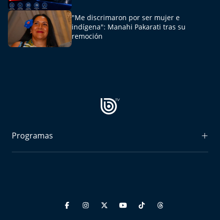
Aquí Estamos
"Me discrimaron por ser mujer e
indígena": Manahi Pakarati tras su
Sello de raza
remoción
Trasnoche
Reto Inmobiliario
Punto de Encuentro
Yo invito
Programas
Radiograma
Expreso Bío Bío
Podría Ser Peor