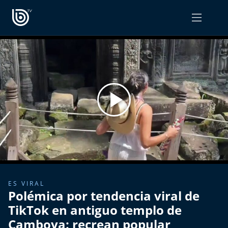
PROGRAMAS
OPINIÓN
Radiograma
PODCAST RADIOGRAMA
Expreso Bío Bío
Podría Ser Peor
La Entrevista de Tomás Mosciatti
Entrevistas BioBioTV
ES VIRAL
Polémica por tendencia viral de
Comentarios de Tomás Mosciatti
TikTok en antiguo templo de
Camboya: recrean popular