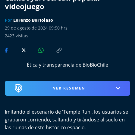
Más de Ti Podcast
videojuego
Realizadores
Por
Lorenzo Bortolaso
29 de agosto de 2024 09:50 hrs
Retropop
2423
visitas
De Plato en Plato
Los Inestables
Ética y transparencia de BioBioChile
Más de 100 Días
VER RESUMEN
Tu Mereces Ser Feliz
Efemérides
Imitando el escenario de 'Temple Run', los usuarios se
grabaron corriendo, saltando y tirándose al suelo en
Cultura y Espectáculos
las ruinas de este histórico espacio.