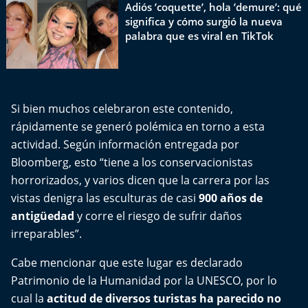
El Mejor País de Chile
Adiós ’coquette’, hola ’demure’: qué
significa y cómo surgió la nueva
palabra que es viral en TikTok
Te invito a tomar once
Bío Bío en Ruta
Si bien muchos celebraron este contenido,
Especiales
rápidamente se generó polémica en torno a esta
actividad. Según información entregada por
Chiche cuadra y su parrilla
Bloomberg
, esto “tiene a los conservacionistas
Motorfem
horrorizados, y varios dicen que la carrera por las
vistas denigra las esculturas de casi
900 años de
Agenda Propia
antigüedad
y corre el riesgo de sufrir daños
irreparables”.
Chile, Historia de 30 años
Cabe mencionar que este lugar es declarado
Patrimonio de la Humanidad por la UNESCO, por lo
Carrera a La Moneda
cual la
actitud de diversos turistas ha parecido no