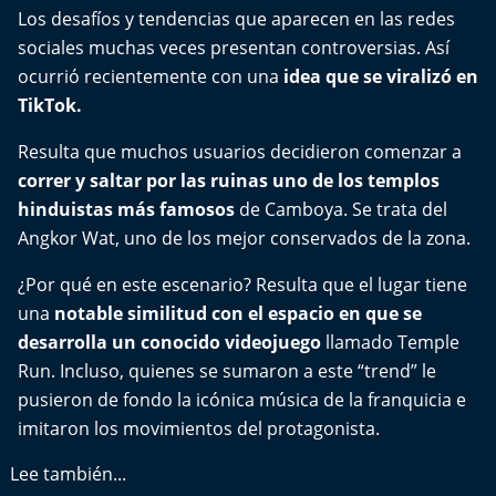
Del Fin del Mundo
Los desafíos y tendencias que aparecen en las redes
sociales muchas veces presentan controversias. Así
Deportes
ocurrió recientemente con una
idea que se viralizó en
TikTok.
Conexión Digital
Resulta que muchos usuarios decidieron comenzar a
La Ruta del Pulsar
correr y saltar por las ruinas uno de los templos
hinduistas más famosos
de Camboya. Se trata del
Psicología Abierta
Angkor Wat, uno de los mejor conservados de la zona.
¿Por qué en este escenario? Resulta que el lugar tiene
Impacto Tecnológico
una
notable similitud con el espacio en que se
desarrolla un conocido videojuego
Sesiones Dieciocheras
llamado Temple
Run. Incluso, quienes se sumaron a este “trend” le
Expreso PM
pusieron de fondo la icónica música de la franquicia e
imitaron los movimientos del protagonista.
Conecta Vida
Lee también...