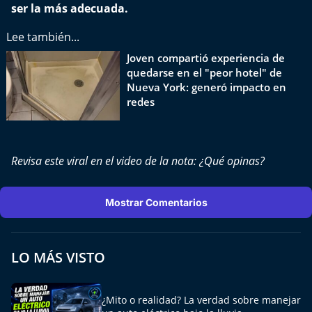
ser la más adecuada.
Aquí Estamos
Lee también...
Sello de raza
Joven compartió experiencia de
quedarse en el "peor hotel" de
Trasnoche
Nueva York: generó impacto en
redes
Reto Inmobiliario
Punto de Encuentro
Revisa este viral en el video de la nota: ¿Qué opinas?
Yo invito
Mostrar Comentarios
LO MÁS VISTO
¿Mito o realidad? La verdad sobre manejar