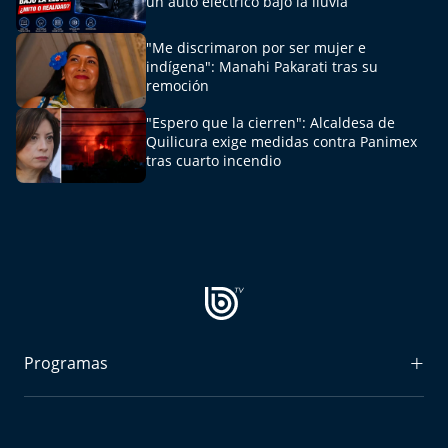
un auto eléctrico bajo la lluvia
"Me discrimaron por ser mujer e
indígena": Manahi Pakarati tras su
remoción
"Espero que la cierren": Alcaldesa de
Quilicura exige medidas contra Panimex
tras cuarto incendio
Programas
Radiograma