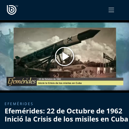
PROGRAMAS
OPINIÓN
Radiograma
PODCAST RADIOGRAMA
Expreso Bío Bío
Podría Ser Peor
La Entrevista de Tomás Mosciatti
Entrevistas BioBioTV
EFEMÉRIDES
Efemérides: 22 de Octubre de 1962
Comentarios de Tomás Mosciatti
Inició la Crisis de los misiles en Cuba