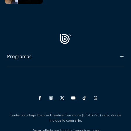
Programas
Radiograma
Expreso Bío Bío
Podría Ser Peor
La Entrevista de Tomás Mosciatti
Contenidos bajo licencia Creative Commons (CC-BY-NC) salvo donde
Entrevistas BioBioTV
indique lo contrario.
Desarrollado por Bio Bio Comunicaciones
Comentarios de Tomás Mosciatti