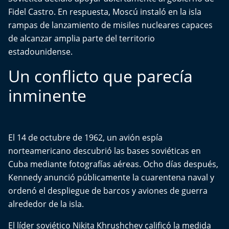
Del Fin del Mundo
Fidel Castro. En respuesta, Moscú instaló en la isla
rampas de lanzamiento de misiles nucleares capaces
Deportes
de alcanzar amplia parte del territorio
estadounidense.
Conexión Digital
Un conflicto que parecía
La Ruta del Pulsar
inminente
Psicología Abierta
Impacto Tecnológico
El 14 de octubre de 1962, un avión espía
norteamericano descubrió las bases soviéticas en
Sesiones Dieciocheras
Cuba mediante fotografías aéreas. Ocho días después,
Kennedy anunció públicamente la cuarentena naval y
Expreso PM
ordenó el despliegue de barcos y aviones de guerra
alrededor de la isla.
Conecta Vida
El líder soviético Nikita Khrushchev calificó la medida