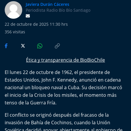
Más de Ti Podcast
Javiera Durán Cáceres
Periodista Radio Bío Bío Santiago
Realizadores
22 de octubre de 2025 11:30 hrs
Retropop
356
visitas
De Plato en Plato
Ética y transparencia de BioBioChile
Los Inestables
El lunes 22 de octubre de 1962, el presidente de
Más de 100 Días
Estados Unidos, John F. Kennedy, anunció en cadena
nacional un bloqueo naval a Cuba. Su decisión marcó
Tu Mereces Ser Feliz
el inicio de la Crisis de los misiles, el momento más
tenso de la Guerra Fría.
Efemérides
El conflicto se originó después del fracaso de la
Cultura y Espectáculos
invasión de Bahía de Cochinos, cuando la Unión
Soviética decidió apoyar abiertamente al gobierno de