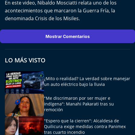
En este video, Nibaldo Mosciatti relata uno de los
Aquí Estamos
acontecimientos que marcaron la Guerra Fría, la
denominada Crisis de los Misiles.
Sello de raza
Trasnoche
Mostrar Comentarios
Reto Inmobiliario
LO MÁS VISTO
Punto de Encuentro
¿Mito o realidad? La verdad sobre manejar
Yo invito
un auto eléctrico bajo la lluvia
"Me discrimaron por ser mujer e
indígena": Manahi Pakarati tras su
remoción
"Espero que la cierren": Alcaldesa de
Quilicura exige medidas contra Panimex
tras cuarto incendio