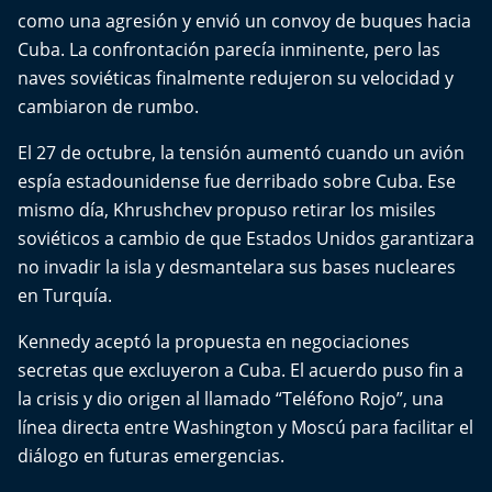
El Mejor País de Chile
como una agresión y envió un convoy de buques hacia
Cuba. La confrontación parecía inminente, pero las
Te invito a tomar once
naves soviéticas finalmente redujeron su velocidad y
cambiaron de rumbo.
Bío Bío en Ruta
El 27 de octubre, la tensión aumentó cuando un avión
Especiales
espía estadounidense fue derribado sobre Cuba. Ese
mismo día, Khrushchev propuso retirar los misiles
Chiche cuadra y su parrilla
soviéticos a cambio de que Estados Unidos garantizara
no invadir la isla y desmantelara sus bases nucleares
Motorfem
en Turquía.
Kennedy aceptó la propuesta en negociaciones
Agenda Propia
secretas que excluyeron a Cuba. El acuerdo puso fin a
Chile, Historia de 30 años
la crisis y dio origen al llamado “Teléfono Rojo”, una
línea directa entre Washington y Moscú para facilitar el
Carrera a La Moneda
diálogo en futuras emergencias.