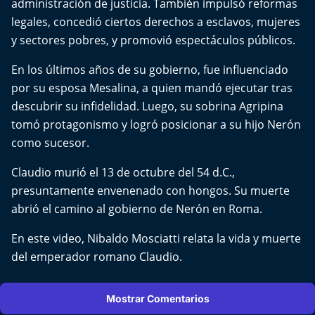
administración de justicia. También impulsó reformas
El Mejor País de Chile
legales, concedió ciertos derechos a esclavos, mujeres
y sectores pobres, y promovió espectáculos públicos.
Te invito a tomar once
En los últimos años de su gobierno, fue influenciado
Bío Bío en Ruta
por su esposa Mesalina, a quien mandó ejecutar tras
descubrir su infidelidad. Luego, su sobrina Agripina
Especiales
tomó protagonismo y logró posicionar a su hijo Nerón
como sucesor.
Chiche cuadra y su parrilla
Claudio murió el 13 de octubre del 54 d.C.,
Motorfem
presuntamente envenenado con hongos. Su muerte
abrió el camino al gobierno de Nerón en Roma.
Agenda Propia
En este video, Nibaldo Mosciatti relata la vida y muerte
Chile, Historia de 30 años
del emperador romano Claudio.
Carrera a La Moneda
Mostrar Comentarios