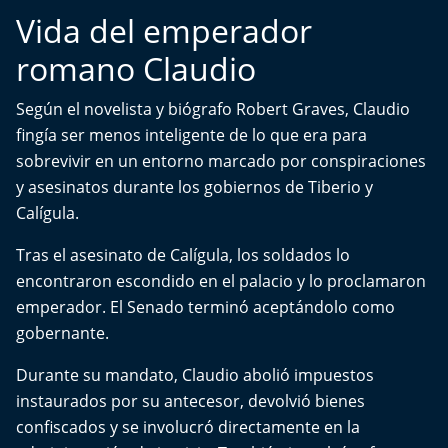
Del Fin del Mundo
Vida del emperador
romano Claudio
Deportes
Según el novelista y biógrafo Robert Graves, Claudio
Conexión Digital
fingía ser menos inteligente de lo que era para
La Ruta del Pulsar
sobrevivir en un entorno marcado por conspiraciones
y asesinatos durante los gobiernos de Tiberio y
Psicología Abierta
Calígula.
Tras el asesinato de Calígula, los soldados lo
Impacto Tecnológico
encontraron escondido en el palacio y lo proclamaron
emperador. El Senado terminó aceptándolo como
Sesiones Dieciocheras
gobernante.
Expreso PM
Durante su mandato, Claudio abolió impuestos
instaurados por su antecesor, devolvió bienes
Conecta Vida
confiscados y se involucró directamente en la