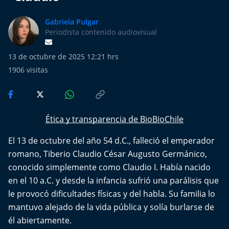
Más de Ti Podcast
Gabriela Pulgar
Realizadores
Periodista contenido audiovisual
Retropop
13 de octubre de 2025 12:21 hrs
1906
visitas
De Plato en Plato
Los Inestables
Ética y transparencia de BioBioChile
Más de 100 Días
El 13 de octubre del año 54 d.C., falleció el emperador
romano, Tiberio Claudio César Augusto Germánico,
Tu Mereces Ser Feliz
conocido simplemente como Claudio I. Había nacido
en el 10 a.C. y desde la infancia sufrió una parálisis que
Efemérides
le provocó dificultades físicas y del habla. Su familia lo
mantuvo alejado de la vida pública y solía burlarse de
Cultura y Espectáculos
él abiertamente.