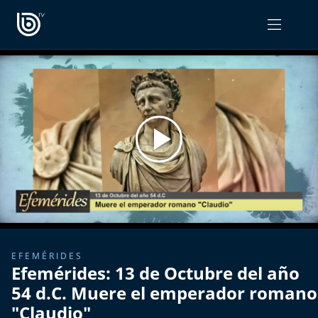
PROGRAMAS
OPINIÓN
Radiograma
PODCAST RADIOGRAMA
Expreso Bío Bío
Podría Ser Peor
La Entrevista de Tomás Mosciatti
Entrevistas BioBioTV
EFEMÉRIDES
Efemérides: 13 de Octubre del año
Comentarios de Tomás Mosciatti
54 d.C. Muere el emperador romano
"Claudio"