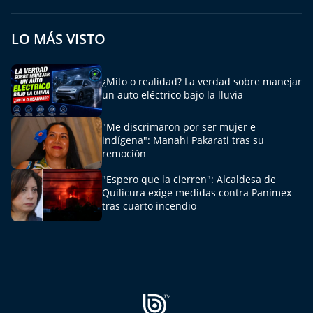
Aquí Estamos
LO MÁS VISTO
Sello de raza
Trasnoche
¿Mito o realidad? La verdad sobre manejar
un auto eléctrico bajo la lluvia
Reto Inmobiliario
"Me discrimaron por ser mujer e
indígena": Manahi Pakarati tras su
Punto de Encuentro
remoción
"Espero que la cierren": Alcaldesa de
Yo invito
Quilicura exige medidas contra Panimex
tras cuarto incendio