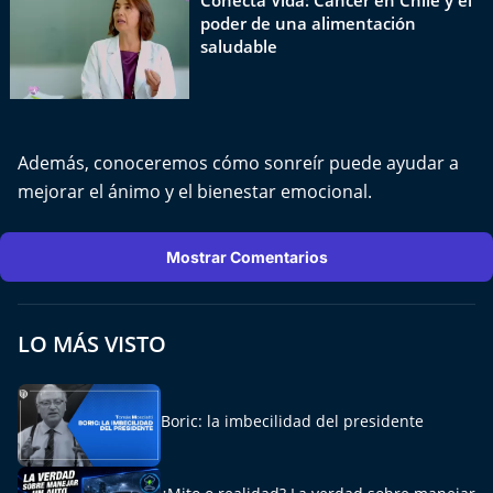
Conecta Vida: Cáncer en Chile y el
Del Fin del Mundo
poder de una alimentación
saludable
Deportes
Conexión Digital
Además, conoceremos cómo sonreír puede ayudar a
La Ruta del Pulsar
mejorar el ánimo y el bienestar emocional.
Psicología Abierta
Mostrar Comentarios
Impacto Tecnológico
Sesiones Dieciocheras
LO MÁS VISTO
Expreso PM
Boric: la imbecilidad del presidente
Conecta Vida