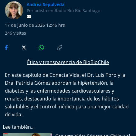
Más de Ti Podcast
Andrea Sepúlveda
Periodista en Radio Bío Bío Santiago
Realizadores
17 de junio de 2026 12:46 hrs
Retropop
246
visitas
De Plato en Plato
Ética y transparencia de BioBioChile
Los Inestables
En este capítulo de Conecta Vida, el Dr. Luis Toro y la
Más de 100 Días
Dra. Patricia Gómez abordan la hipertensión, la
diabetes y las enfermedades cardiovasculares y
Tu Mereces Ser Feliz
renales, destacando la importancia de los hábitos
saludables y el control médico para una mejor calidad
Efemérides
de vida.
Cultura y Espectáculos
Lee también...