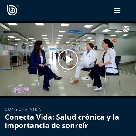
PROGRAMAS
OPINIÓN
Radiograma
PODCAST RADIOGRAMA
Expreso Bío Bío
Podría Ser Peor
La Entrevista de Tomás Mosciatti
Entrevistas BioBioTV
CONECTA VIDA
Conecta Vida: Salud crónica y la
Comentarios de Tomás Mosciatti
importancia de sonreír