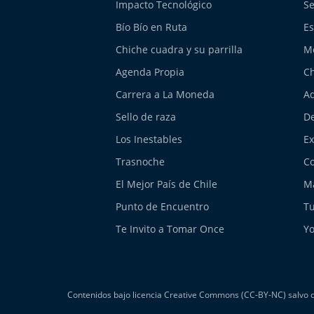
Impacto Tecnológico
Se
Bío Bío en Ruta
Es
Chiche cuadra y su parrilla
M
Agenda Propia
Ch
Carrera a La Moneda
Aq
Sello de raza
De
Los Inestables
E
Trasnoche
Co
El Mejor País de Chile
Má
Punto de Encuentro
Tu
Te Invito a Tomar Once
Yo
Contenidos bajo licencia Creative Commons (CC-BY-NC) salvo do