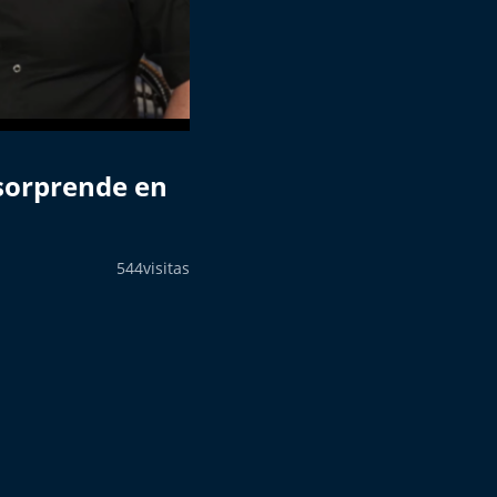
 sorprende en
544
visitas