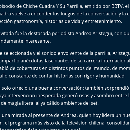
pisodio de Chiche Cuadra Y Su Parrilla, emitido por BBTV, el
adra vuelve a encender los fuegos de la conversación y la 
ección gastronomía, historias de vida y entretenimiento.
invitada fue la destacada periodista Andrea Aristegui, con q
fundamente interesante.
 seleccionada y el sonido envolvente de la parrilla, Aristegu
ompartió anécdotas fascinantes de su carrera internacional.
 habló de coberturas en distintos puntos del mundo, de mom
safío constante de contar historias con rigor y humanidad.
 solo ofreció una buena conversación: también sorprendió 
uya intervención inesperada generó risas y asombro entre l
e magia literal al ya cálido ambiente del set.
 una mirada al presente de Andrea, quien hoy lidera un nue
ón, el programa más visto de la televisión chilena, consolid