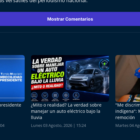
ás versátiles del periodismo nacional.
Mostrar Comentarios
 presidente
¿Mito o realidad? La verdad sobre
"Me discrim
manejar un auto eléctrico bajo la
indígena": 
lluvia
remoción
:04
Lunes 03 Agosto, 2026 | 15:24
Martes 04 Ago