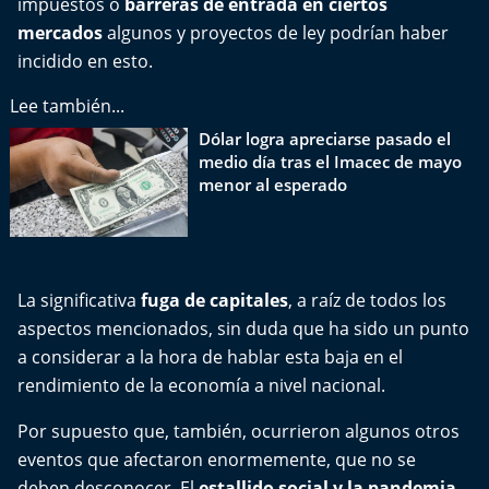
impuestos o
barreras de entrada en ciertos
Aquí Estamos
mercados
algunos y proyectos de ley podrían haber
incidido en esto.
Sello de raza
Lee también...
Trasnoche
Dólar logra apreciarse pasado el
medio día tras el Imacec de mayo
Reto Inmobiliario
menor al esperado
Punto de Encuentro
Yo invito
La significativa
fuga de capitales
, a raíz de todos los
aspectos mencionados, sin duda que ha sido un punto
a considerar a la hora de hablar esta baja en el
rendimiento de la economía a nivel nacional.
Por supuesto que, también, ocurrieron algunos otros
eventos que afectaron enormemente, que no se
deben desconocer. El
estallido social y la pandemia