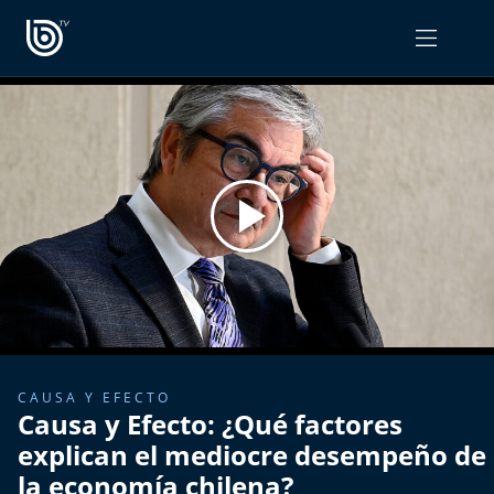
PROGRAMAS
OPINIÓN
Radiograma
PODCAST RADIOGRAMA
Expreso Bío Bío
Podría Ser Peor
La Entrevista de Tomás Mosciatti
Entrevistas BioBioTV
CAUSA Y EFECTO
Causa y Efecto: ¿Qué factores
Comentarios de Tomás Mosciatti
explican el mediocre desempeño de
la economía chilena?