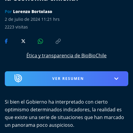
Más de Ti Podcast
Por
Lorenzo Bortolaso
Realizadores
2 de julio de 2024 11:21 hrs
2223
visitas
Retropop
De Plato en Plato
Ética y transparencia de BioBioChile
Los Inestables
Más de 100 Días
VER RESUMEN
Tu Mereces Ser Feliz
Si bien el Gobierno ha interpretado con cierto
Efemérides
optimismo determinados indicadores, la realidad es
que existe una serie de situaciones que han marcado
Cultura y Espectáculos
un panorama poco auspicioso.