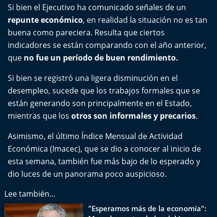
Del Fin del Mundo
Si bien el Ejecutivo ha comunicado señales de un
repunte económico
, en realidad la situación no es tan
Deportes
buena como pareciera. Resulta que ciertos
indicadores se están comparando con el año anterior,
Conexión Digital
que
no fue un período de buen rendimiento.
La Ruta del Pulsar
Si bien se registró una ligera disminución en el
desempleo, sucede que los trabajos formales que se
Psicología Abierta
están generando son principalmente en el Estado,
mientras que los
otros son informales y precarios
.
Impacto Tecnológico
Asimismo, el último Índice Mensual de Actividad
Económica (Imacec), que se dio a conocer al inicio de
Sesiones Dieciocheras
esta semana, también fue más bajo de lo esperado y
dio luces de un panorama poco auspicioso.
Expreso PM
Lee también...
Conecta Vida
"Esperamos más de la economía":