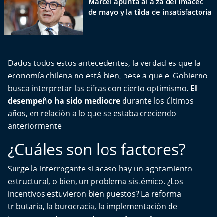
Marcel apunta al alza del Imacec
El Mejor País de Chile
de mayo y la tilda de insatisfactoria
Te invito a tomar once
Bío Bío en Ruta
Dados todos estos antecedentes, la verdad es que la
economía chilena no está bien, pese a que el Gobierno
Especiales
busca interpretar las cifras con cierto optimismo.
El
desempeño ha sido mediocre
durante los últimos
Chiche cuadra y su parrilla
años, en relación a lo que se estaba creciendo
anteriormente
Motorfem
¿Cuáles son los factores?
Agenda Propia
Surge la interrogante si acaso hay un agotamiento
Chile, Historia de 30 años
estructural, o bien, un problema sistémico. ¿Los
incentivos estuvieron bien puestos? La reforma
Carrera a La Moneda
tributaria, la burocracia, la implementación de