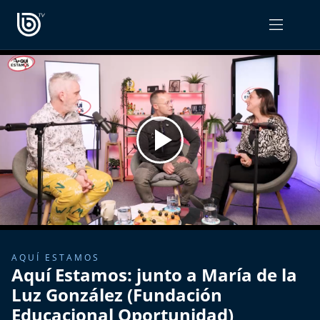
PROGRAMAS
OPINIÓN
Radiograma
PODCAST RADIOGRAMA
Expreso Bío Bío
Podría Ser Peor
La Entrevista de Tomás Mosciatti
Entrevistas BioBioTV
AQUÍ ESTAMOS
Aquí Estamos: junto a María de la
Comentarios de Tomás Mosciatti
Luz González (Fundación
Educacional Oportunidad)