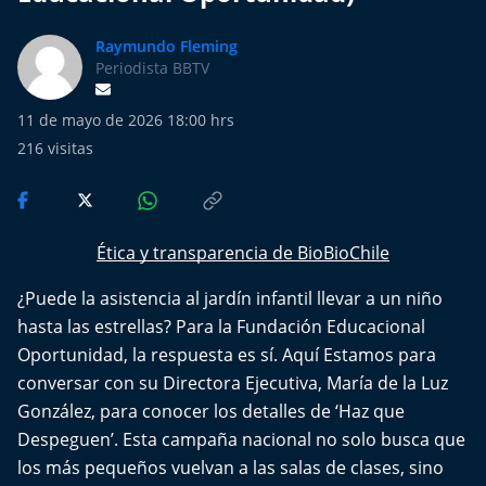
Más de Ti Podcast
Raymundo Fleming
Realizadores
Periodista BBTV
Retropop
11 de mayo de 2026 18:00 hrs
216
visitas
De Plato en Plato
Los Inestables
Ética y transparencia de BioBioChile
Más de 100 Días
¿Puede la asistencia al jardín infantil llevar a un niño
hasta las estrellas? Para la Fundación Educacional
Tu Mereces Ser Feliz
Oportunidad, la respuesta es sí. Aquí Estamos para
conversar con su Directora Ejecutiva, María de la Luz
Efemérides
González, para conocer los detalles de ‘Haz que
Despeguen’. Esta campaña nacional no solo busca que
Cultura y Espectáculos
los más pequeños vuelvan a las salas de clases, sino