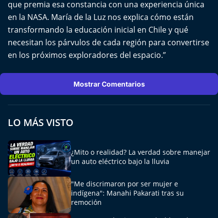
que premia esa constancia con una experiencia única
Del Fin del Mundo
en la NASA. María de la Luz nos explica cómo están
Deportes
transformando la educación inicial en Chile y qué
necesitan los párvulos de cada región para convertirse
Conexión Digital
en los próximos exploradores del espacio.”
La Ruta del Pulsar
Mostrar Comentarios
Psicología Abierta
LO MÁS VISTO
Impacto Tecnológico
Sesiones Dieciocheras
¿Mito o realidad? La verdad sobre manejar
un auto eléctrico bajo la lluvia
Expreso PM
"Me discrimaron por ser mujer e
indígena": Manahi Pakarati tras su
Conecta Vida
remoción