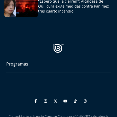
"Espero que la cierren": Alcaldesa de
El Mejor País de Chile
Quilicura exige medidas contra Panimex
tras cuarto incendio
Te invito a tomar once
Bío Bío en Ruta
Especiales
Chiche cuadra y su parrilla
Programas
Motorfem
Radiograma
Agenda Propia
Expreso Bío Bío
Chile, Historia de 30 años
Podría Ser Peor
Carrera a La Moneda
La Entrevista de Tomás Mosciatti
Contenidos bajo licencia Creative Commons (CC-BY-NC) salvo donde