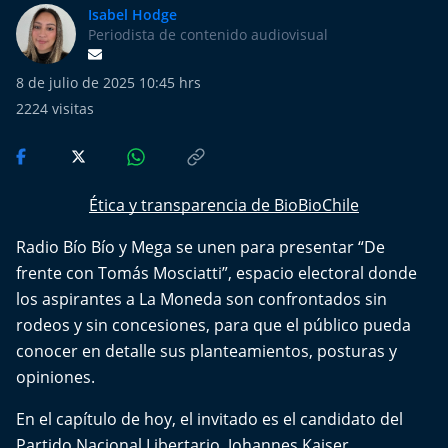
Más de Ti Podcast
Isabel Hodge
Periodista de contenido audiovisual
Realizadores
8 de julio de 2025 10:45 hrs
Retropop
2224
visitas
De Plato en Plato
Ética y transparencia de BioBioChile
Los Inestables
Radio Bío Bío y Mega se unen para presentar “De
Más de 100 Días
frente con Tomás Mosciatti”, espacio electoral donde
los aspirantes a La Moneda son confrontados sin
Tu Mereces Ser Feliz
rodeos y sin concesiones, para que el público pueda
conocer en detalle sus planteamientos, posturas y
Efemérides
opiniones.
Cultura y Espectáculos
En el capítulo de hoy, el invitado es el candidato del
Partido Nacional Libertario, Johannes Kaiser.