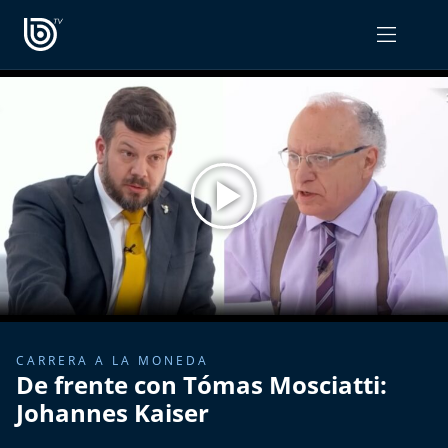
PROGRAMAS
OPINIÓN
Radiograma
PODCAST RADIOGRAMA
Expreso Bío Bío
Podría Ser Peor
La Entrevista de Tomás Mosciatti
Entrevistas BioBioTV
CARRERA A LA MONEDA
De frente con Tómas Mosciatti:
Comentarios de Tomás Mosciatti
Johannes Kaiser