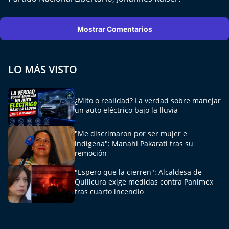
Del Fin del Mundo
Deportes
Mostrar Comentarios
Conexión Digital
LO MÁS VISTO
La Ruta del Pulsar
¿Mito o realidad? La verdad sobre manejar
Psicología Abierta
un auto eléctrico bajo la lluvia
Impacto Tecnológico
"Me discrimaron por ser mujer e
indígena": Manahi Pakarati tras su
remoción
Sesiones Dieciocheras
"Espero que la cierren": Alcaldesa de
Quilicura exige medidas contra Panimex
Expreso PM
tras cuarto incendio
Conecta Vida