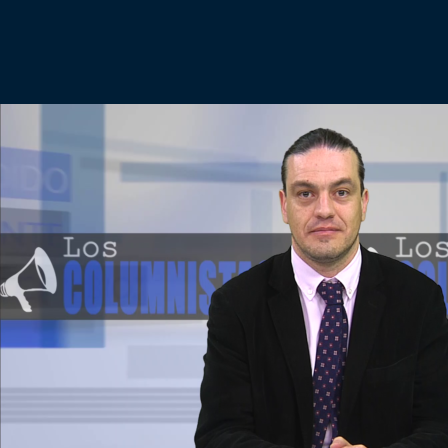
Podría Ser Peor
La Entrevista de Tomás Mosciatti
Entrevistas BioBioTV
Comentarios de Tomás Mosciatti
Más de Ti Podcast
Realizadores
Retropop
De Plato en Plato
Los Inestables