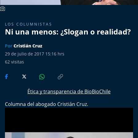
Más de 100 Días
LOS COLUMNISTAS
Tu Mereces Ser Feliz
Ni una menos: ¿Slogan o realidad?
Efemérides
Por
Cristián Cruz
29 de julio de 2017 15:16 hrs
Cultura y Espectáculos
62
visitas
Del Fin del Mundo
Deportes
Ética y transparencia de BioBioChile
Columna del abogado Cristián Cruz.
Conexión Digital
La Ruta del Pulsar
Psicología Abierta