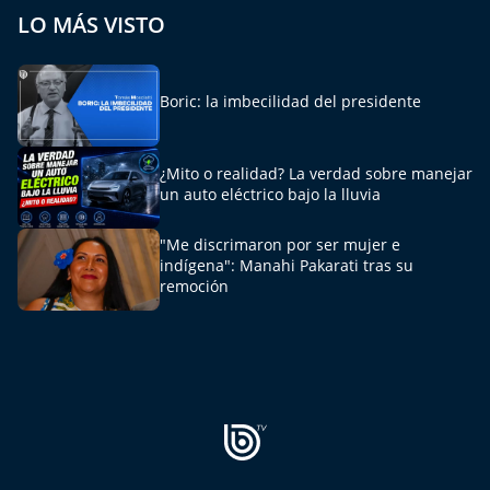
LO MÁS VISTO
Motorfem
Agenda Propia
Boric: la imbecilidad del presidente
Chile, Historia de 30 años
¿Mito o realidad? La verdad sobre manejar
un auto eléctrico bajo la lluvia
Carrera a La Moneda
"Me discrimaron por ser mujer e
Aquí Estamos
indígena": Manahi Pakarati tras su
remoción
Sello de raza
Trasnoche
Reto Inmobiliario
Punto de Encuentro