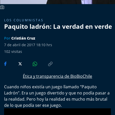
Más de 100 Días
LOS COLUMNISTAS
Tu Mereces Ser Feliz
Paquito ladrón: La verdad en verde
Efemérides
Por
Cristián Cruz
7 de abril de 2017 18:10 hrs
Cultura y Espectáculos
102
visitas
Del Fin del Mundo
Deportes
Ética y transparencia de BioBioChile
Cuando niños existía un juego llamado “Paquito
Conexión Digital
Ladrón”. Era un juego divertido y que no podía pasar a
la realidad. Pero hoy la realidad es mucho más brutal
La Ruta del Pulsar
de lo que podía ser ese juego.
Psicología Abierta