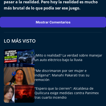
pasar a la realidad. Pero hoy la realidad es mucho
más brutal de lo que podía ser ese juego.
Motorfem
Agenda Propia
Mostrar Comentarios
Chile, Historia de 30 años
LO MÁS VISTO
Carrera a La Moneda
¿Mito o realidad? La verdad sobre manejar
Aquí Estamos
un auto eléctrico bajo la lluvia
Sello de raza
"Me discrimaron por ser mujer e
indígena": Manahi Pakarati tras su
remoción
Trasnoche
"Espero que la cierren": Alcaldesa de
Reto Inmobiliario
Quilicura exige medidas contra Panimex
tras cuarto incendio
Punto de Encuentro