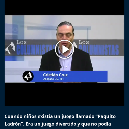
Impacto Tecnológico
Sesiones Dieciocheras
Expreso PM
Conecta Vida
El Mejor País de Chile
Te invito a tomar once
Bío Bío en Ruta
Especiales
Cuando niños existía un juego llamado “Paquito
Ladrón”. Era un juego divertido y que no podía
Chiche cuadra y su parrilla