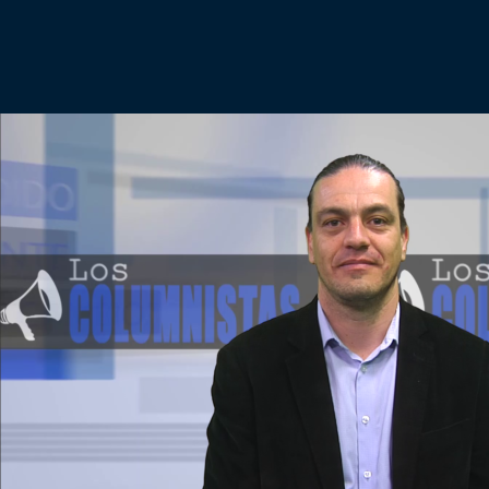
Podría Ser Peor
La Entrevista de Tomás Mosciatti
Entrevistas BioBioTV
Comentarios de Tomás Mosciatti
Más de Ti Podcast
Realizadores
Retropop
De Plato en Plato
Los Inestables