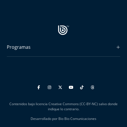
Yo invito
Programas
Radiograma
Expreso Bío Bío
Podría Ser Peor
La Entrevista de Tomás Mosciatti
Contenidos bajo licencia Creative Commons (CC-BY-NC) salvo donde
Entrevistas BioBioTV
indique lo contrario.
Desarrollado por Bio Bio Comunicaciones
Comentarios de Tomás Mosciatti