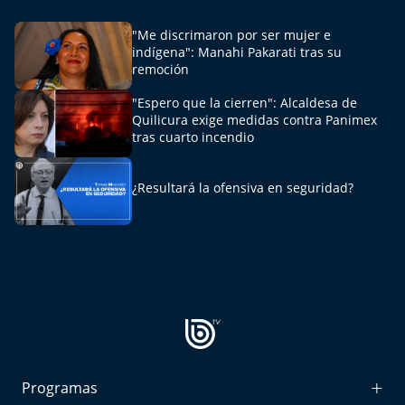
Del Fin del Mundo
"Me discrimaron por ser mujer e
Deportes
indígena": Manahi Pakarati tras su
remoción
Conexión Digital
"Espero que la cierren": Alcaldesa de
Quilicura exige medidas contra Panimex
tras cuarto incendio
La Ruta del Pulsar
Psicología Abierta
¿Resultará la ofensiva en seguridad?
Impacto Tecnológico
Sesiones Dieciocheras
Expreso PM
Conecta Vida
Programas