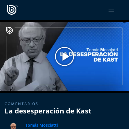
PROGRAMAS
OPINIÓN
Radiograma
PODCAST RADIOGRAMA
Expreso Bío Bío
Podría Ser Peor
La Entrevista de Tomás Mosciatti
Entrevistas BioBioTV
COMENTARIOS
La desesperación de Kast
Comentarios de Tomás Mosciatti
Tomás Mosciatti