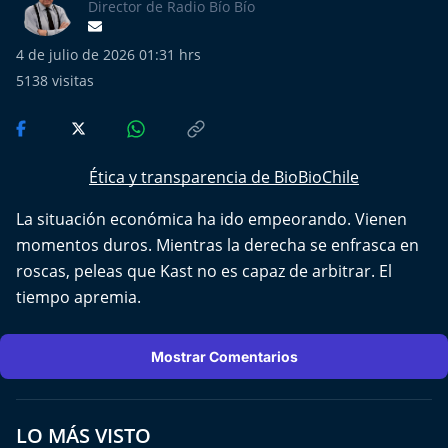
Más de Ti Podcast
Director de Radio Bío Bío
4 de julio de 2026 01:31 hrs
Realizadores
5138
visitas
Retropop
De Plato en Plato
Ética y transparencia de BioBioChile
Los Inestables
La situación económica ha ido empeorando. Vienen
momentos duros. Mientras la derecha se enfrasca en
Más de 100 Días
roscas, peleas que Kast no es capaz de arbitrar. El
tiempo apremia.
Tu Mereces Ser Feliz
Efemérides
Mostrar Comentarios
Cultura y Espectáculos
LO MÁS VISTO