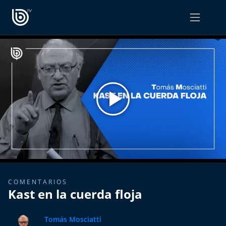
PROGRAMAS
OPINIÓN
Radiograma
PODCAST RADIOGRAMA
Expreso Bío Bío
Podría Ser Peor
La Entrevista de Tomás Mosciatti
Entrevistas BioBioTV
COMENTARIOS
Kast en la cuerda floja
Comentarios de Tomás Mosciatti
Tomás Mosciatti