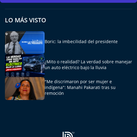
Del Fin del Mundo
Deportes
LO MÁS VISTO
Conexión Digital
Boric: la imbecilidad del presidente
La Ruta del Pulsar
¿Mito o realidad? La verdad sobre manejar
Psicología Abierta
un auto eléctrico bajo la lluvia
Impacto Tecnológico
"Me discrimaron por ser mujer e
indígena": Manahi Pakarati tras su
remoción
Sesiones Dieciocheras
Expreso PM
Conecta Vida