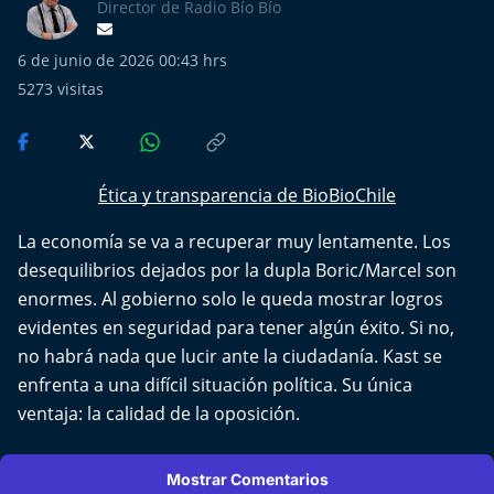
Más de Ti Podcast
Director de Radio Bío Bío
6 de junio de 2026 00:43 hrs
Realizadores
5273
visitas
Retropop
De Plato en Plato
Ética y transparencia de BioBioChile
Los Inestables
La economía se va a recuperar muy lentamente. Los
desequilibrios dejados por la dupla Boric/Marcel son
Más de 100 Días
enormes. Al gobierno solo le queda mostrar logros
evidentes en seguridad para tener algún éxito. Si no,
Tu Mereces Ser Feliz
no habrá nada que lucir ante la ciudadanía. Kast se
enfrenta a una difícil situación política. Su única
Efemérides
ventaja: la calidad de la oposición.
Cultura y Espectáculos
Mostrar Comentarios