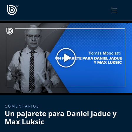
PROGRAMAS
OPINIÓN
Radiograma
PODCAST RADIOGRAMA
Expreso Bío Bío
Podría Ser Peor
La Entrevista de Tomás Mosciatti
Entrevistas BioBioTV
COMENTARIOS
Un pajarete para Daniel Jadue y
Comentarios de Tomás Mosciatti
Max Luksic