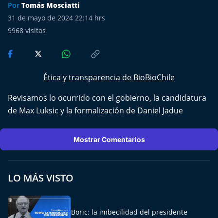
Más de Ti Podcast
Por
Tomás Mosciatti
31 de mayo de 2024 22:14 hrs
Realizadores
9968
visitas
Retropop
De Plato en Plato
Ética y transparencia de BioBioChile
Revisamos lo ocurrido con el gobierno, la candidatura
Los Inestables
de Max Luksic y la formalización de Daniel Jadue
Más de 100 Días
Mostrar Comentarios
Tu Mereces Ser Feliz
Efemérides
LO MÁS VISTO
Cultura y Espectáculos
Boric: la imbecilidad del presidente