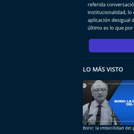
referida conversació
institucionalidad, l
aplicación desigual d
último es lo que po
LO MÁS VISTO
Boric: la imbecilidad del