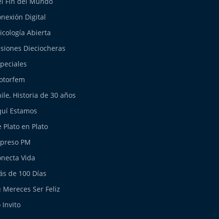
l Fin del Mundo
nexión Digital
icología Abierta
siones Dieciocheras
peciales
otorfem
ile, Historia de 30 años
uí Estamos
 Plato en Plato
xpreso PM
necta Vida
s de 100 Días
 Mereces Ser Feliz
 Invito