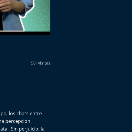
561
visitas
po, los chats entre
una percepción
al. Sin perjuicio, la