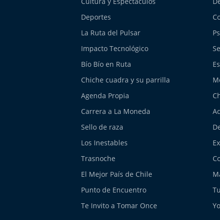
Cultura y Espectáculos
De
Deportes
Co
La Ruta del Pulsar
Ps
Impacto Tecnológico
Se
Bío Bío en Ruta
Es
Chiche cuadra y su parrilla
M
Agenda Propia
Ch
Carrera a La Moneda
Aq
Sello de raza
De
Los Inestables
E
Trasnoche
Co
El Mejor País de Chile
Má
Punto de Encuentro
Tu
Te Invito a Tomar Once
Yo