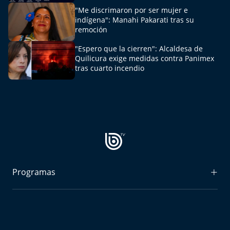
El Mejor País de Chile
"Me discrimaron por ser mujer e
indígena": Manahi Pakarati tras su
remoción
Te invito a tomar once
"Espero que la cierren": Alcaldesa de
Bío Bío en Ruta
Quilicura exige medidas contra Panimex
tras cuarto incendio
Especiales
Chiche cuadra y su parrilla
Motorfem
Agenda Propia
Programas
Chile, Historia de 30 años
Radiograma
Carrera a La Moneda
Expreso Bío Bío