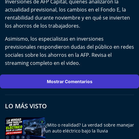
Inversiones de AFP Capital, quienes analizaron la
Del Fin del Mundo
actualidad previsional, los cambios en el Fondo E, la
rentabilidad durante noviembre y en qué se invierten
Deportes
los ahorros de los trabajadores.
Conexión Digital
Asimismo, los especialistas en inversiones
previsionales respondieron dudas del público en redes
La Ruta del Pulsar
sociales sobre los ahorros en la AFP. Revisa el
streaming completo en el video.
Psicología Abierta
Impacto Tecnológico
Mostrar Comentarios
Sesiones Dieciocheras
LO MÁS VISTO
Expreso PM
¿Mito o realidad? La verdad sobre manejar
Conecta Vida
un auto eléctrico bajo la lluvia