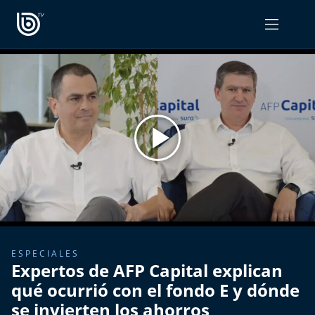
PROGRAMAS
OPINIÓN
Radiograma
PODCAST RADIOGRAMA
Expreso Bío Bío
Podría Ser Peor
La Entrevista de Tomás Mosciatti
Entrevistas BioBioTV
ESPECIALES
Expertos de AFP Capital explican
Comentarios de Tomás Mosciatti
qué ocurrió con el fondo E y dónde
se invierten los ahorros