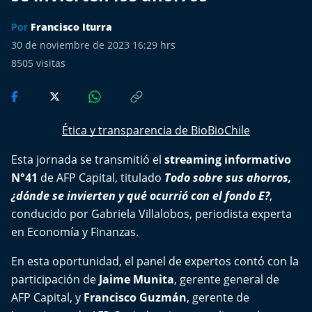
Más de Ti Podcast
Por
Francisco Iturra
Realizadores
30 de noviembre de 2023 16:29 hrs
8505
visitas
Retropop
De Plato en Plato
Ética y transparencia de BioBioChile
Los Inestables
Esta jornada se transmitió el
streaming
informativo
N°41
de
AFP Capital
, titulado
Todo sobre sus ahorros,
Más de 100 Días
¿dónde se invierten y qué ocurrió con el fondo E?
,
conducido por Gabriela Villalobos, periodista experta
Tu Mereces Ser Feliz
en Economía y Finanzas.
Efemérides
En esta oportunidad, el panel de expertos contó con la
participación de
Jaime Munita
, gerente general de
Cultura y Espectáculos
AFP Capital, y
Francisco Guzmán
, gerente de