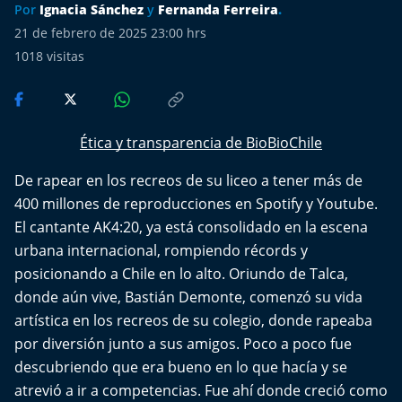
Más de Ti Podcast
Por
Ignacia Sánchez
y
Fernanda Ferreira
.
21 de febrero de 2025 23:00 hrs
Realizadores
1018
visitas
Retropop
De Plato en Plato
Ética y transparencia de BioBioChile
De rapear en los recreos de su liceo a tener más de
Los Inestables
400 millones de reproducciones en Spotify y Youtube.
El cantante AK4:20, ya está consolidado en la escena
Más de 100 Días
urbana internacional, rompiendo récords y
posicionando a Chile en lo alto. Oriundo de Talca,
Tu Mereces Ser Feliz
donde aún vive, Bastián Demonte, comenzó su vida
artística en los recreos de su colegio, donde rapeaba
Efemérides
por diversión junto a sus amigos. Poco a poco fue
Cultura y Espectáculos
descubriendo que era bueno en lo que hacía y se
atrevió a ir a competencias. Fue ahí donde creció como