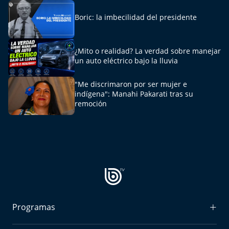
El Mejor País de Chile
Boric: la imbecilidad del presidente
Te invito a tomar once
¿Mito o realidad? La verdad sobre manejar
Bío Bío en Ruta
un auto eléctrico bajo la lluvia
Especiales
"Me discrimaron por ser mujer e
indígena": Manahi Pakarati tras su
remoción
Chiche cuadra y su parrilla
Motorfem
Agenda Propia
Chile, Historia de 30 años
Programas
Carrera a La Moneda