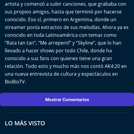
Del Fin del Mundo
artista y comenzó a subir canciones, que grababa con
sus propios amigos, hasta que terminó por hacerse
Deportes
conocido. Eso sí, primero en Argentina, donde un
streamer ponía extractos de sus melodías. Ahora ya es
Conexión Digital
conocido en toda Latinoamérica con temas como
“Rata tan tan”, “Me arrepentí” y “Skyline”, que lo han
La Ruta del Pulsar
llevado a hacer shows por todo Chile, donde ha
conocido a sus fans con quienes tiene una gran
Psicología Abierta
relación. Todo esto y mucho más nos contó AK4:20 en
una nueva entrevista de cultura y espectáculos en
Impacto Tecnológico
BioBioTV.
Sesiones Dieciocheras
Mostrar Comentarios
Expreso PM
LO MÁS VISTO
Conecta Vida