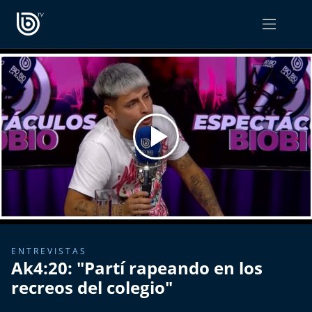
PROGRAMAS
OPINIÓN
Radiograma
PODCAST RADIOGRAMA
Expreso Bío Bío
Podría Ser Peor
La Entrevista de Tomás Mosciatti
Entrevistas BioBioTV
ENTREVISTAS
Ak4:20: "Partí rapeando en los
Comentarios de Tomás Mosciatti
recreos del colegio"