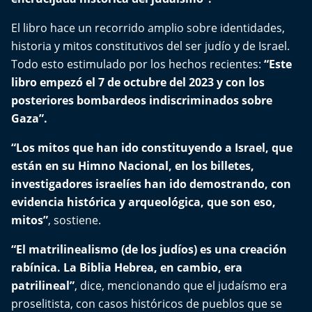
Del Fin del Mundo
El libro hace un recorrido amplio sobre identidades,
Deportes
historia y mitos constitutivos del ser judío y de Israel.
Todo esto estimulado por los hechos recientes:
“Este
Conexión Digital
libro empezó el 7 de octubre del 2023 y con los
posteriores bombardeos indiscriminados sobre
La Ruta del Pulsar
Gaza”.
Psicología Abierta
“Los mitos que han ido constituyendo a Israel, que
están en su Himno Nacional, en los billetes,
Impacto Tecnológico
investigadores israelíes han ido demostrando, con
evidencia histórica y arqueológica, que son eso,
Sesiones Dieciocheras
mitos”
, sostiene.
“El matrilinealismo (de los judíos) es una creación
Expreso PM
rabínica. La Biblia Hebrea, en cambio, era
Conecta Vida
patrilineal”
, dice, mencionando que el judaísmo era
proselitista, con casos históricos de pueblos que se