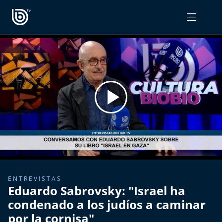
PROGRAMAS
OPINIÓN
Radiograma
PODCAST RADIOGRAMA
Expreso Bío Bío
Podría Ser Peor
La Entrevista de Tomás Mosciatti
Entrevistas BioBioTV
ENTREVISTAS
Eduardo Sabrovsky: "Israel ha
Comentarios de Tomás Mosciatti
condenado a los judíos a caminar
por la cornisa"