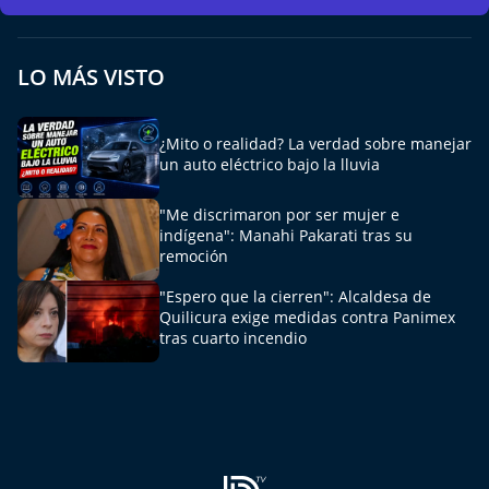
LO MÁS VISTO
¿Mito o realidad? La verdad sobre manejar
un auto eléctrico bajo la lluvia
"Me discrimaron por ser mujer e
indígena": Manahi Pakarati tras su
remoción
"Espero que la cierren": Alcaldesa de
Quilicura exige medidas contra Panimex
tras cuarto incendio