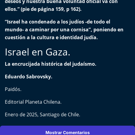
deseos y nuestra buena voluntad oficial va con
Aquí Estamos
ellos.” (pie de página 159, p 162).
Sello de raza
“Israel ha condenado a los judíos -de todo el
mundo- a caminar por una cornisa”, poniendo en
Trasnoche
cuestión a la cultura e identidad judía.
Israel en Gaza.
Reto Inmobiliario
La encrucijada histórica del judaísmo.
Punto de Encuentro
Eduardo Sabrovsky.
Yo invito
Paidós.
Editorial Planeta Chilena.
Enero de 2025, Santiago de Chile.
Mostrar Comentarios