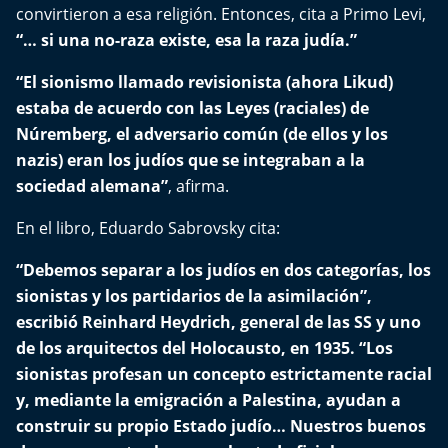
El Mejor País de Chile
convirtieron a esa religión. Entonces, cita a Primo Levi,
“… si una no-raza existe, esa la raza judía.”
Te invito a tomar once
“El sionismo llamado revisionista (ahora Likud)
estaba de acuerdo con las Leyes (raciales) de
Bío Bío en Ruta
Núremberg, el adversario común (de ellos y los
nazis) eran los judíos que se integraban a la
Especiales
sociedad alemana”
, afirma.
Chiche cuadra y su parrilla
En el libro, Eduardo Sabrovsky cita:
Motorfem
“Debemos separar a los judíos en dos categorías, los
sionistas y los partidarios de la asimilación”,
Agenda Propia
escribió Reinhard Heydrich, general de las SS y uno
de los arquitectos del Holocausto, en 1935. “Los
Chile, Historia de 30 años
sionistas profesan un concepto estrictamente racial
y, mediante la emigración a Palestina, ayudan a
Carrera a La Moneda
construir su propio Estado judío… Nuestros buenos