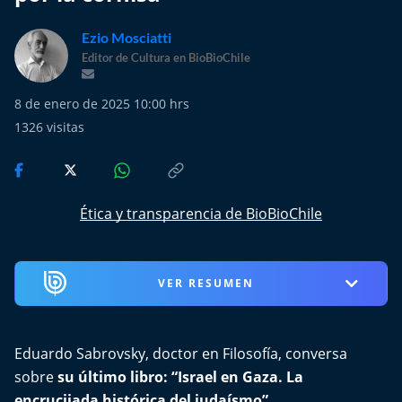
Más de Ti Podcast
Ezio Mosciatti
Realizadores
Editor de Cultura en BioBioChile
Retropop
8 de enero de 2025 10:00 hrs
1326
visitas
De Plato en Plato
Los Inestables
Ética y transparencia de BioBioChile
Más de 100 Días
Tu Mereces Ser Feliz
VER RESUMEN
Efemérides
Eduardo Sabrovsky, doctor en Filosofía, conversa
Cultura y Espectáculos
sobre
su último libro: “Israel en Gaza. La
encrucijada histórica del judaísmo”.