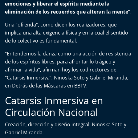
emociones y liberar el espíritu mediante la
Aquí Estamos
eliminación de los recuerdos que alteran la mente”
.
Sello de raza
Una “ofrenda”, como dicen los realizadores, que
implica una alta exigencia física y en la cual el sentido
Trasnoche
de lo colectivo es fundamental.
Reto Inmobiliario
“Entendemos la danza como una acción de resistencia
de los espíritus libres, para afrontar lo trágico y
Punto de Encuentro
afirmar la vida”, afirman hoy los codirectores de
“Catarsis Inmersiva”, Ninoska Soto y Gabriel Miranda,
Yo invito
en Detrás de las Máscaras en BBTV.
Catarsis Inmersiva en
Circulación Nacional
Creación, dirección y diseño integral: Ninoska Soto y
Gabriel Miranda.