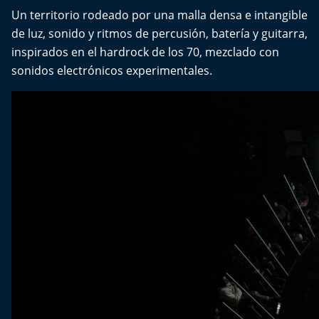
Del Fin del Mundo
Un territorio rodeado por una malla densa e intangible
de luz, sonido y ritmos de percusión, batería y guitarra,
Deportes
inspirados en el hardrock de los 70, mezclado con
sonidos electrónicos experimentales.
Conexión Digital
La Ruta del Pulsar
Psicología Abierta
Impacto Tecnológico
Sesiones Dieciocheras
Expreso PM
Conecta Vida