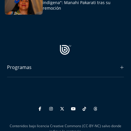
indígena": Manahi Pakarati tras su
remoción
Programas
Radiograma
Expreso Bío Bío
Podría Ser Peor
La Entrevista de Tomás Mosciatti
Contenidos bajo licencia Creative Commons (CC-BY-NC) salvo donde
Entrevistas BioBioTV