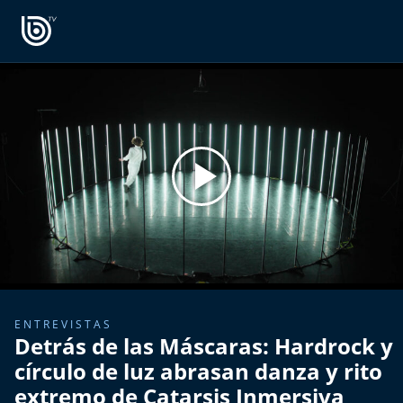
PROGRAMAS
OPINIÓN
Radiograma
PODCAST RADIOGRAMA
Expreso Bío Bío
Podría Ser Peor
La Entrevista de Tomás Mosciatti
Entrevistas BioBioTV
ENTREVISTAS
Detrás de las Máscaras: Hardrock y
Comentarios de Tomás Mosciatti
círculo de luz abrasan danza y rito
extremo de Catarsis Inmersiva