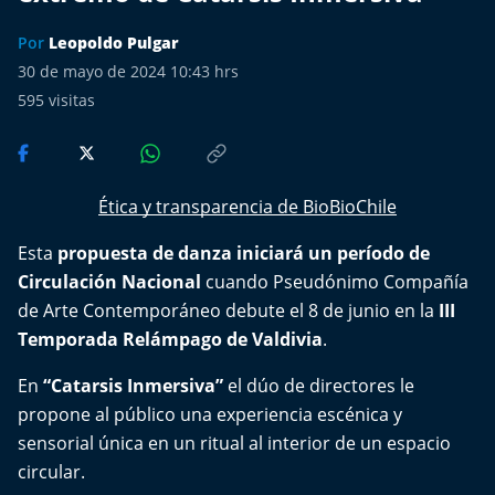
Más de Ti Podcast
Por
Leopoldo Pulgar
Realizadores
30 de mayo de 2024 10:43 hrs
595
visitas
Retropop
De Plato en Plato
Ética y transparencia de BioBioChile
Los Inestables
Esta
propuesta de danza iniciará un período de
Circulación Nacional
cuando Pseudónimo Compañía
Más de 100 Días
de Arte Contemporáneo debute el 8 de junio en la
III
Temporada Relámpago de Valdivia
Tu Mereces Ser Feliz
.
En
“Catarsis Inmersiva”
el dúo de directores le
Efemérides
propone al público una experiencia escénica y
sensorial única en un ritual al interior de un espacio
Cultura y Espectáculos
circular.