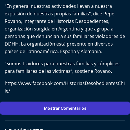
Del Fin del Mundo
“En general nuestras actividades llevan a nuestra
expulsión de nuestras propias familias”, dice Pepe
Deportes
Rovano, integrante de Historias Desobedientes,
organización surgida en Argentina y que agrupa a
Conexión Digital
personas que denuncian a sus familiares violadores de
DDHH. La organización está presente en diversos
La Ruta del Pulsar
países de Latinoamérica, España y Alemania.
Psicología Abierta
“Somos traidores para nuestras familias y cómplices
para familiares de las víctimas”, sostiene Rovano.
Impacto Tecnológico
https://www.facebook.com/HistoriasDesobedientesChi
Sesiones Dieciocheras
le/
Expreso PM
Mostrar Comentarios
Conecta Vida