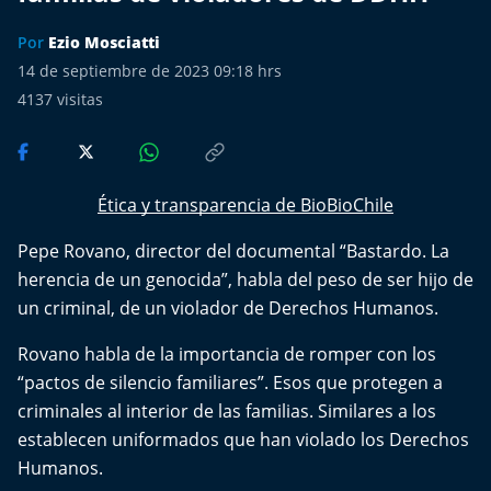
Más de Ti Podcast
Por
Ezio Mosciatti
Realizadores
14 de septiembre de 2023 09:18 hrs
4137
visitas
Retropop
De Plato en Plato
Ética y transparencia de BioBioChile
Los Inestables
Pepe Rovano, director del documental “Bastardo. La
herencia de un genocida”, habla del peso de ser hijo de
Más de 100 Días
un criminal, de un violador de Derechos Humanos.
Tu Mereces Ser Feliz
Rovano habla de la importancia de romper con los
“pactos de silencio familiares”. Esos que protegen a
Efemérides
criminales al interior de las familias. Similares a los
establecen uniformados que han violado los Derechos
Cultura y Espectáculos
Humanos.