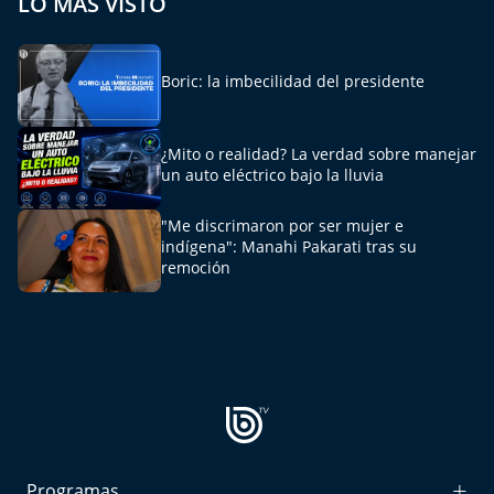
LO MÁS VISTO
El Mejor País de Chile
Te invito a tomar once
Boric: la imbecilidad del presidente
Bío Bío en Ruta
¿Mito o realidad? La verdad sobre manejar
un auto eléctrico bajo la lluvia
Especiales
"Me discrimaron por ser mujer e
Chiche cuadra y su parrilla
indígena": Manahi Pakarati tras su
remoción
Motorfem
Agenda Propia
Chile, Historia de 30 años
Carrera a La Moneda
Programas