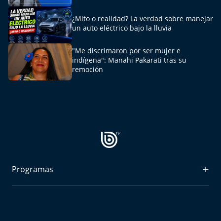
Aquí Estamos
¿Mito o realidad? La verdad sobre manejar
un auto eléctrico bajo la lluvia
Sello de raza
"Me discrimaron por ser mujer e
Trasnoche
indígena": Manahi Pakarati tras su
remoción
Reto Inmobiliario
Punto de Encuentro
Yo invito
Programas
Radiograma
Expreso Bío Bío