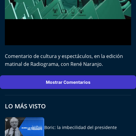
El Mejor País de Chile
Te invito a tomar once
Bío Bío en Ruta
Especiales
Comentario de cultura y espectáculos, en la edición
matinal de Radiograma, con René Naranjo.
Chiche cuadra y su parrilla
Motorfem
Mostrar Comentarios
Agenda Propia
LO MÁS VISTO
Chile, Historia de 30 años
Carrera a La Moneda
Boric: la imbecilidad del presidente