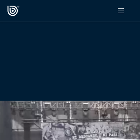
PROGRAMAS
OPINIÓN
Radiograma
PODCAST RADIOGRAMA
Expreso Bío Bío
Podría Ser Peor
La Entrevista de Tomás Mosciatti
Entrevistas BioBioTV
Comentarios de Tomás Mosciatti