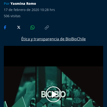
Del Fin del Mundo
Por
Yasmina Romo
17 de febrero de 2020 10:28 hrs
Deportes
506
visitas
Conexión Digital
La Ruta del Pulsar
Ética y transparencia de BioBioChile
Psicología Abierta
Impacto Tecnológico
Sesiones Dieciocheras
Expreso PM
Conecta Vida