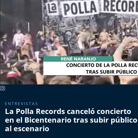
Más de Ti Podcast
Realizadores
Retropop
De Plato en Plato
Los Inestables
Más de 100 Días
Tu Mereces Ser Feliz
ENTREVISTAS
La Polla Records canceló concierto
Efemérides
en el Bicentenario tras subir público
Cultura y Espectáculos
al escenario