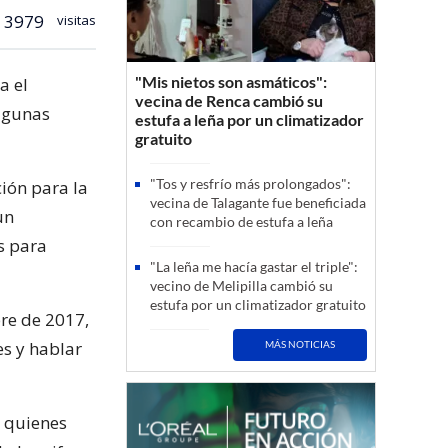
3979
visitas
"Mis nietos son asmáticos":
a el
vecina de Renca cambió su
algunas
estufa a leña por un climatizador
gratuito
"Tos y resfrío más prolongados":
ción para la
vecina de Talagante fue beneficiada
un
con recambio de estufa a leña
s para
"La leña me hacía gastar el triple":
vecino de Melipilla cambió su
estufa por un climatizador gratuito
re de 2017,
les y hablar
MÁS NOTICIAS
a quienes