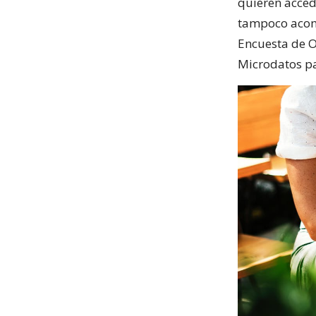
quieren acced
tampoco acomp
Encuesta de O
Microdatos pa