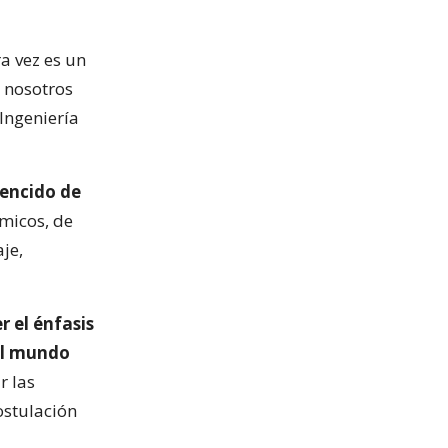
a vez es un
 nosotros
 Ingeniería
encido de
micos, de
je,
r el énfasis
 el mundo
r las
ostulación