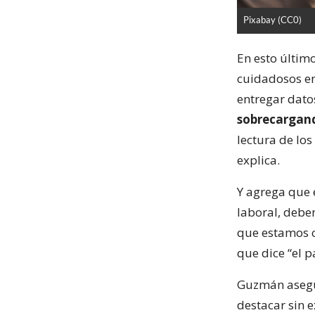
Pixabay (CC0)
En esto últim
cuidadosos en
entregar dato
sobrecargand
lectura de lo
explica.
Y agrega que
laboral, debe
que estamos c
que dice “el p
Guzmán asegu
destacar sin 