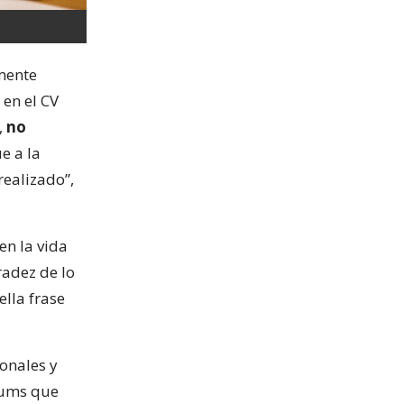
mente
 en el CV
,
no
ue a la
ealizado”,
n la vida
radez de lo
lla frase
onales y
ulums que