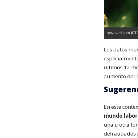
rawpixel.com (CC
Los datos mue
especialment
últimos 12 me
aumento del 
Sugerenc
En este conte
mundo labor
una u otra f
defraudados p