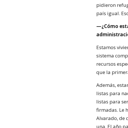
pidieron refu
país igual. Es
—¿Cómo están
administraci
Estamos vivi
sistema comp
recursos espe
que la primer
Además, estam
listas para n
listas para se
firmadas. Le h
Alvarado, de 
una. El año p