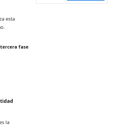
za esta
no.
tercera fase
ntidad
es la