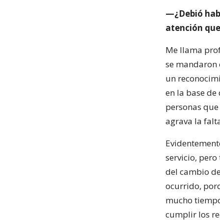
—¿Debió habe
atención que 
Me llama prof
se mandaron o
un reconocimi
en la base de
personas que 
agrava la falt
Evidentemente
servicio, pero
del cambio de
ocurrido, por
mucho tiempo.
cumplir los r