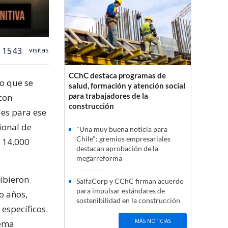
1543
visitas
CChC destaca programas de
o que se
salud, formación y atención social
para trabajadores de la
 con
construcción
les para ese
ional de
"Una muy buena noticia para
Chile": gremios empresariales
 14.000
destacan aprobación de la
megarreforma
cibieron
SalfaCorp y CChC firman acuerdo
para impulsar estándares de
o años,
sostenibilidad en la construcción
específicos.
MÁS NOTICIAS
tema