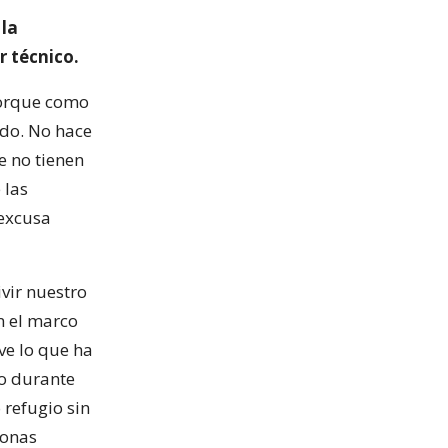
la
r técnico.
porque como
ado. No hace
e no tienen
 las
 excusa
vir nuestro
en el marco
ve lo que ha
do durante
 refugio sin
sonas