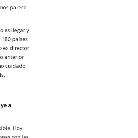
 nos parece
 es llegar y
a 180 países
o ex director
o anterior
ho cuidado
s.
uye a
sible. Hoy
onas con las