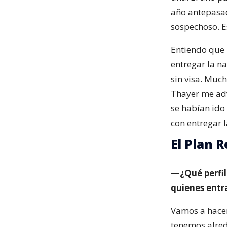
año antepasad
sospechoso. 
Entiendo que 
entregar la n
sin visa. Much
Thayer me adv
se habían id
con entregar 
El Plan R
—¿Qué perfil
quienes entr
Vamos a hacer
tenemos alred