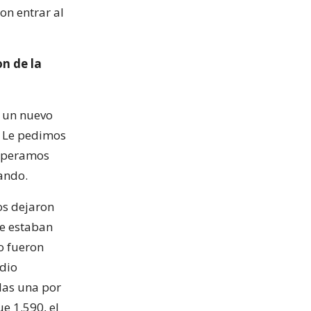
on entrar al
n de la
 un nuevo
 Le pedimos
esperamos
ando.
os dejaron
ue estaban
no fueron
udio
las una por
e 1.590, el