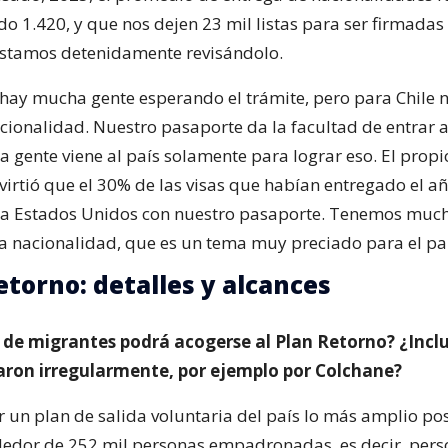
o 1.420, y que nos dejen 23 mil listas para ser firmadas
Estamos detenidamente revisándolo.
hay mucha gente esperando el trámite, pero para Chile no
acionalidad. Nuestro pasaporte da la facultad de entrar 
a gente viene al país solamente para lograr eso. El propi
irtió que el 30% de las visas que habían entregado el añ
o a Estados Unidos con nuestro pasaporte. Tenemos muc
la nacionalidad, que es un tema muy preciado para el paí
etorno: detalles y alcances
 de migrantes podrá acogerse al Plan Retorno? ¿Incl
aron irregularmente, por ejemplo por Colchane?
 un plan de salida voluntaria del país lo más amplio po
edor de 252 mil personas empadronadas, es decir, pers