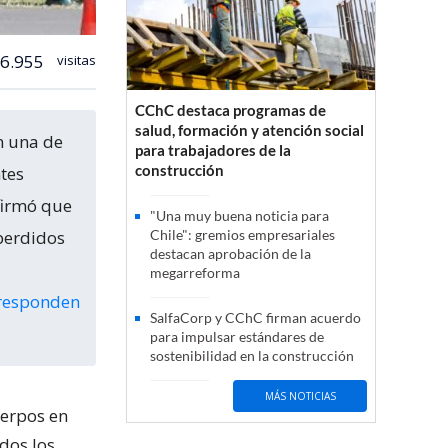
6.955
visitas
CChC destaca programas de
salud, formación y atención social
n una de
para trabajadores de la
construcción
tes
nfirmó que
"Una muy buena noticia para
perdidos
Chile": gremios empresariales
destacan aprobación de la
megarreforma
rresponden
SalfaCorp y CChC firman acuerdo
para impulsar estándares de
sostenibilidad en la construcción
MÁS NOTICIAS
uerpos en
dos los