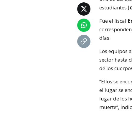
estudiantes
J
Fue el fiscal
E
corresponden 
días.
Los equipos a
sector hasta d
de los cuerpo
“Ellos se enco
el lugar se en
lugar de los h
muerte”, indicó