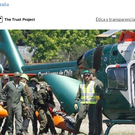
raña
Ética y transparenci