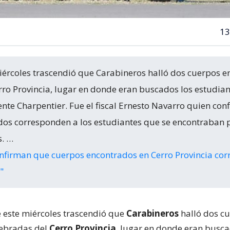
13
ércoles trascendió que Carabineros halló dos cuerpos e
rro Provincia, lugar en donde eran buscados los estudian
cente Charpentier. Fue el fiscal Ernesto Navarro quien co
dos corresponden a los estudiantes que se encontraban 
s. …
nfirman que cuerpos encontrados en Cerro Provincia co
"
este miércoles trascendió que
Carabineros
halló dos c
uebradas del
Cerro Provincia
, lugar en donde eran busca