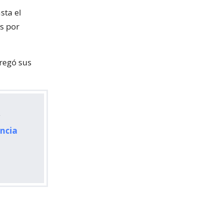
sta el
s por
tregó sus
y
ncia