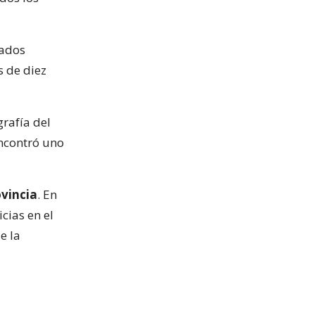
rados
 de diez
rafía del
encontró uno
ovincia
. En
cias en el
e la