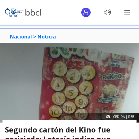
Nacional >
Noticia
CEDIDA | RBB
Segundo cartón del Kino fue
periciado: Lotería indica que