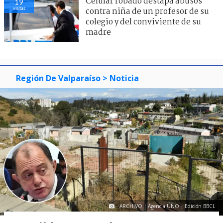
Celular robado destapa abusos
19
visitas
contra niña de un profesor de su
colegio y del conviviente de su
madre
Región De Valparaíso
> Noticia
ARCHIVO | Agencia UNO | Edición BBCL