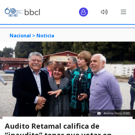
Nacional >
Noticia
Andrea Parra (RBB)
Audito Retamal califica de
“inaudito” tener que votar en