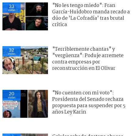
"No les tengo miedo": Fran
33
visitas
García-Huidobro manda recado a
dúo de ’La Cofradía’ tras brutal
crítica
"Terriblemente chantas" y
32
visitas
"vergüenza": Poduje arremete
contra empresas por
reconstrucción en El Olivar
"No cuenten con mi voto":
20
visitas
Presidenta del Senado rechaza
propuesta para suspender por 5
años Ley Karin