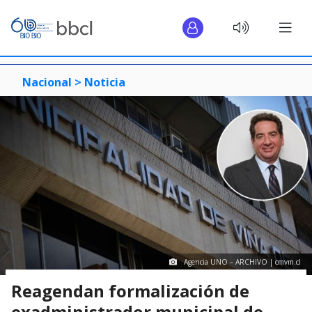
Nacional >
Noticia
Agencia UNO – ARCHIVO | cmvm.cl
Reagendan formalización de
exadministrador municipal de