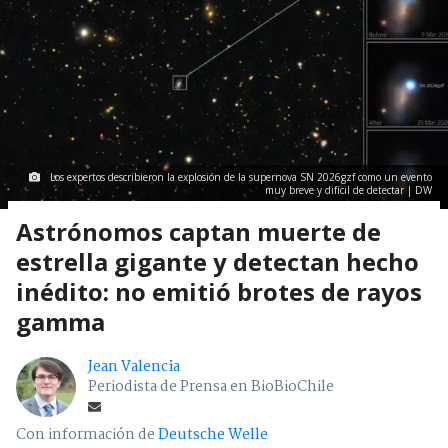
Los expertos describieron la explosión de la supernova SN 2026gzf como un evento
muy breve y difícil de detectar | DW
Astrónomos captan muerte de
estrella gigante y detectan hecho
inédito: no emitió brotes de rayos
gamma
Jean Valencia
Periodista de Prensa en BioBioChile
Con información de
Deutsche Welle