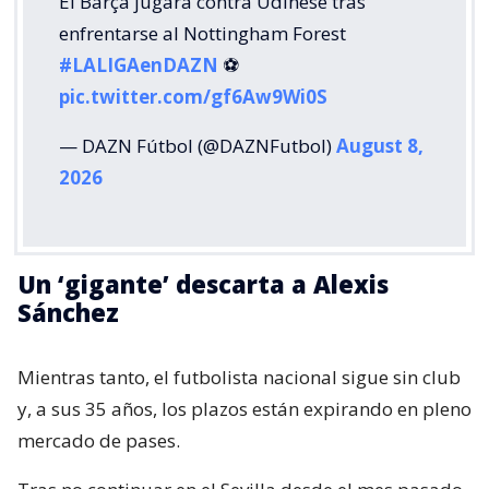
El Barça jugará contra Udinese tras
enfrentarse al Nottingham Forest
#LALIGAenDAZN
⚽️
pic.twitter.com/gf6Aw9Wi0S
— DAZN Fútbol (@DAZNFutbol)
August 8,
2026
Un ‘gigante’ descarta a Alexis
Sánchez
Mientras tanto, el futbolista nacional sigue sin club
y, a sus 35 años, los plazos están expirando en pleno
mercado de pases.