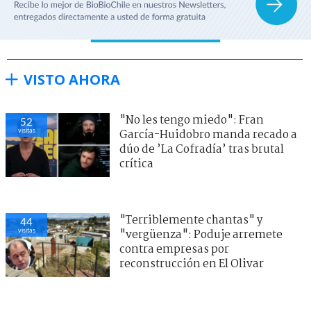
VISTO AHORA
"No les tengo miedo": Fran
52
visitas
García-Huidobro manda recado a
dúo de ’La Cofradía’ tras brutal
crítica
"Terriblemente chantas" y
44
visitas
"vergüenza": Poduje arremete
contra empresas por
reconstrucción en El Olivar