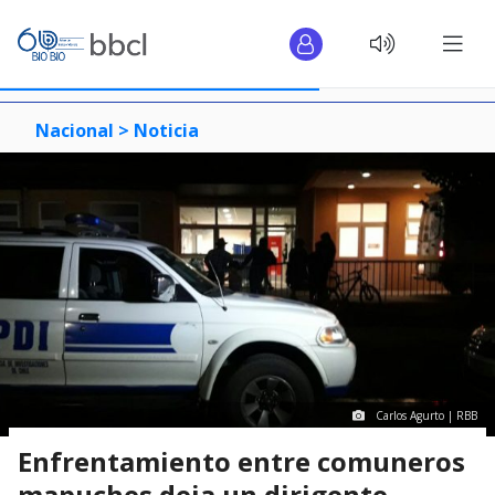
Nacional >
Noticia
Carlos Agurto | RBB
Enfrentamiento entre comuneros
mapuches deja un dirigente