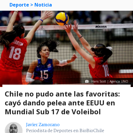
Deporte
> Noticia
Hans Scott | Agencia UNO
Chile no pudo ante las favoritas:
cayó dando pelea ante EEUU en
Mundial Sub 17 de Voleibol
Javier Zamorano
Periodista de Deportes en BioBioChile