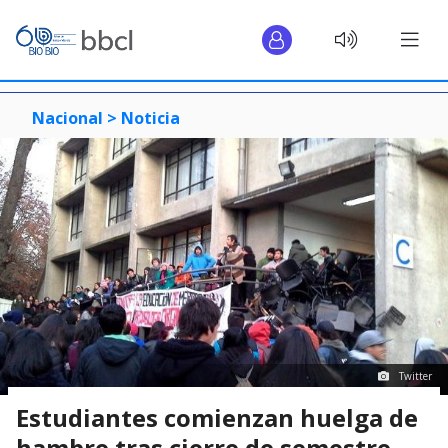
Nacional >
Noticia
Twitter
Estudiantes comienzan huelga de
hambre tras cierre de semestre