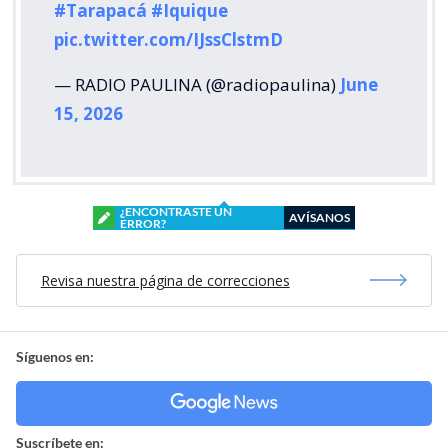
#Tarapacá
#Iquique
pic.twitter.com/IJssClstmD
— RADIO PAULINA (@radiopaulina)
June
15, 2026
¿ENCONTRASTE UN
AVÍSANOS
ERROR?
Revisa nuestra página de correcciones
Síguenos en:
Suscríbete en: