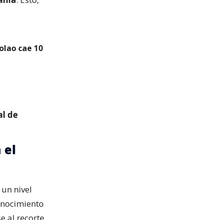
olao cae 10
al de
 el
 un nivel
onocimiento
se al recorte