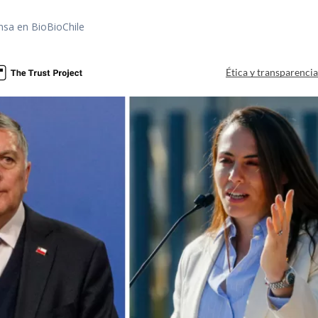
nsa en BioBioChile
Ética y transparenci