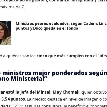
 máxima de 7.
Ministros peores evaluados, según Cadem: Linc
puntos y Duco queda en el fondo
gó a quiénes son los
cinco que más cumplen con el “ide
o ministros mejor ponderados según
no Ministerial”
ar está la jefa del Minsal, May Chomali
, quien obtuvo
e
3,54 puntos
. La médico destaca en nivel de imagen o c
ridad (3.59) y, según la consultora, le benefició el “oponer