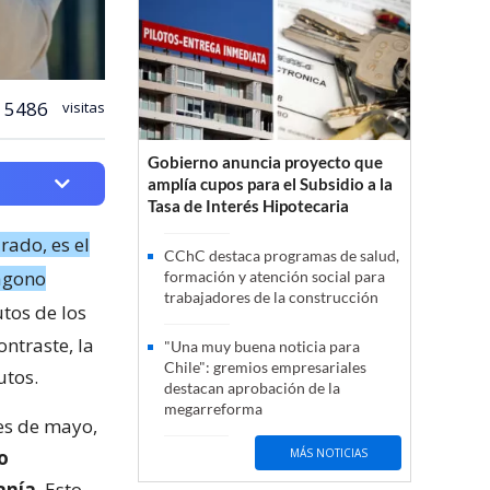
5486
visitas
Gobierno anuncia proyecto que
amplía cupos para el Subsidio a la
Tasa de Interés Hipotecaria
rado, es el
CChC destaca programas de salud,
tágono
formación y atención social para
trabajadores de la construcción
utos de los
ntraste, la
"Una muy buena noticia para
Chile": gremios empresariales
utos.
destacan aprobación de la
megarreforma
es de mayo,
o
MÁS NOTICIAS
anía
. Esto,