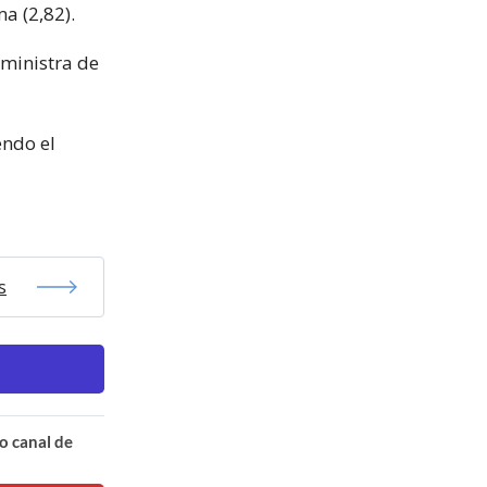
a (2,82).
 ministra de
endo el
s
o canal de