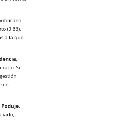
epublicano
to (3,88),
as a la que
idencia,
rado. Si
 gestión
e en
n Poduje
,
iciado,