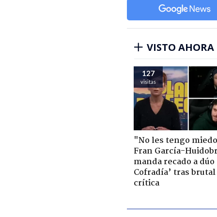
VISTO AHORA
127
visitas
"No les tengo miedo
Fran García-Huidob
manda recado a dúo 
Cofradía’ tras brutal
crítica