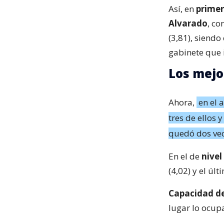
Así, en
primer
Alvarado
, co
(3,81), siendo
gabinete que 
Los mejo
Ahora,
en el 
tres de ellos 
quedó dos vec
En el de
nive
(4,02) y el úl
Capacidad de
lugar lo ocupa