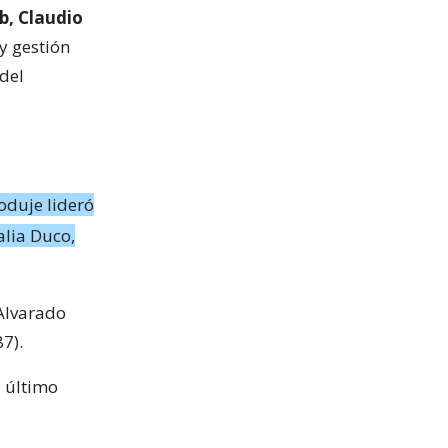
b, Claudio
y gestión
 del
o
Poduje lideró
alia Duco,
 Alvarado
7).
l último