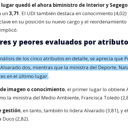
 lugar quedó el ahora biministro de Interior y Segego
n un
3,71
. El UDI también destaca en conocimiento (4,02) 
 clave en su posición su nuevo cargo y el reordenamiento
implicó.
res y peores evaluados por atribut
análisis de los cinco atributos en detalle, se aprecia que 
y Alvarado dos, mientras que la ministra del Deporte, Nat
es en el último lugar
.
l de imagen o conocimiento
, el primer lugar lo obtiene
timo la ministra del Medio Ambiente, Francisca Toledo (2,8
 gestión
, en tanto, también lo lidera Alvarado (3,81), y e
 Duco (2,82).