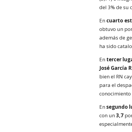
del 3% de su 
En
cuarto est
obtuvo un po
además de gest
ha sido catal
En
tercer lug
José García 
bien el RN cay
para el despa
conocimiento (
En
segundo l
con un
3,7
pon
especialmente 