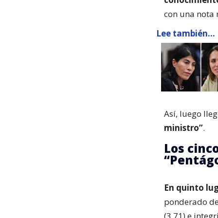
con una nota
Lee también...
Así, luego lle
ministro”
.
Los cinc
“Pentágo
En quinto lug
ponderado d
(3,71) e integ