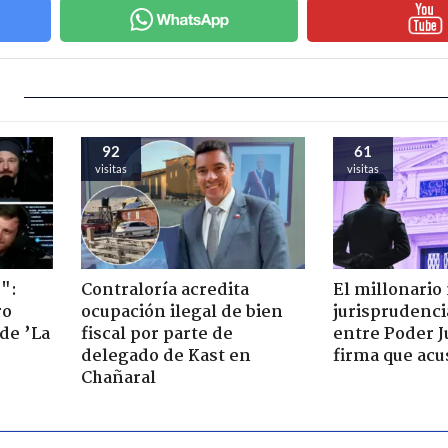
92
61
visitas
visitas
":
Contraloría acredita
El millonario
ro
ocupación ilegal de bien
jurisprudenci
de ’La
fiscal por parte de
entre Poder Ju
delegado de Kast en
firma que acu
Chañaral