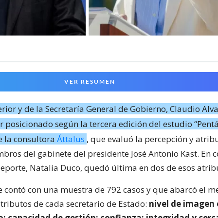
VER RESUMEN
terior y de la Secretaría General de Gobierno, Claudio Alva
r posicionado según la tercera edición del estudio “Pen
e la consultora
Áttalus
, que evaluó la percepción y atrib
bros del gabinete del presidente José Antonio Kast. En co
Deporte, Natalia Duco, quedó última en dos de esos atrib
e contó con una muestra de 792 casos y que abarcó el m
atributos de cada secretario de Estado:
nivel de imagen 
; capacidad de gestión; confianza; integridad y cerc