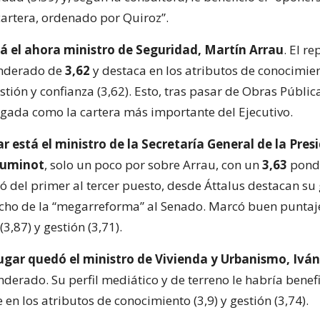
cartera, ordenado por Quiroz”.
á el ahora ministro de Seguridad, Martín Arrau
. El r
nderado de
3,62
y destaca en los atributos de conocimien
ión y confianza (3,62). Esto, tras pasar de Obras Públic
ogada como la cartera más importante del Ejecutivo.
ar está el ministro de la Secretaría General de la Pres
Ruminot
, solo un poco por sobre Arrau, con un
3,63
ponde
ó del primer al tercer puesto, desde Áttalus destacan su
cho de la “megarreforma” al Senado. Marcó buen puntaj
3,87) y gestión (3,71).
ugar quedó el ministro de Vivienda y Urbanismo, Ivá
derado. Su perfil mediático y de terreno le habría benef
en los atributos de conocimiento (3,9) y gestión (3,74).