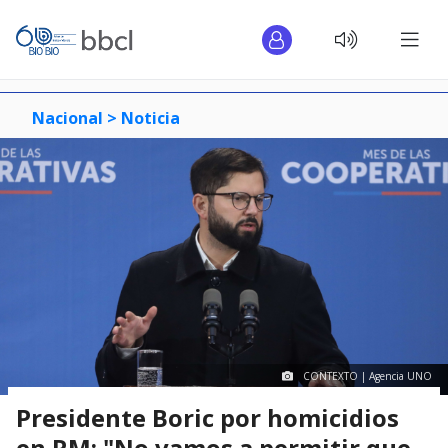
Nacional >
Noticia
CONTEXTO | Agencia UNO
Presidente Boric por homicidios
en RM: "No vamos a permitir que