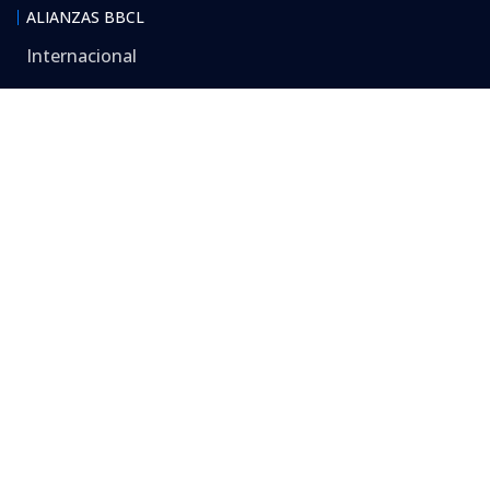
ALIANZAS BBCL
Internacional
Nacional
Especializados
Seguimos criterios de