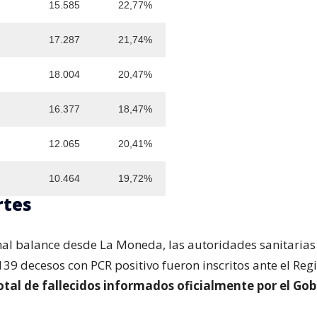
15.585
22,77%
17.287
21,74%
18.004
20,47%
16.377
18,47%
12.065
20,41%
10.464
19,72%
rtes
onal balance desde La Moneda, las autoridades sanitarias
9 decesos con PCR positivo fueron inscritos ante el Regist
otal de fallecidos informados oficialmente por el Gob