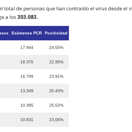
 el total de personas que han contraído el virus desde el in
a a los
303.083.
asos
Exámenes PCR
Positividad
17.944
24,55%
18.370
22,95%
16.799
23,91%
13.349
25,43%
10.385
25,52%
10.831
23,06%