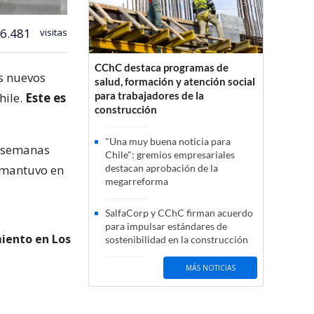
6.481
visitas
CChC destaca programas de
os nuevos
salud, formación y atención social
para trabajadores de la
hile.
Este es
construcción
"Una muy buena noticia para
s semanas
Chile": gremios empresariales
e mantuvo en
destacan aprobación de la
megarreforma
SalfaCorp y CChC firman acuerdo
para impulsar estándares de
iento en Los
sostenibilidad en la construcción
MÁS NOTICIAS