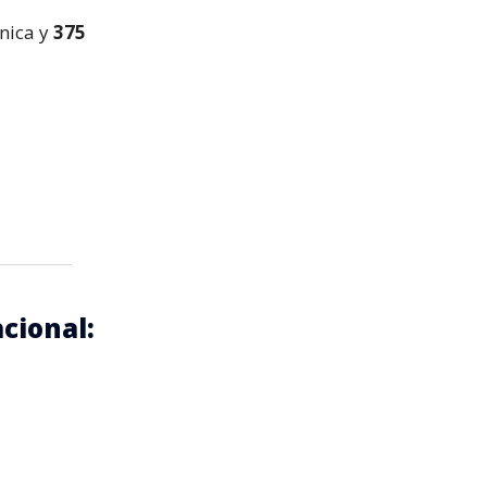
ánica y
375
acional: