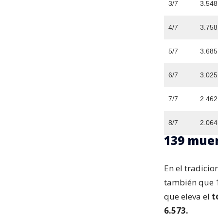
3/7
3.548
4/7
3.758
5/7
3.685
6/7
3.025
7/7
2.462
8/7
2.064
139 mue
En el tradici
también que 13
que eleva el
t
6.573.