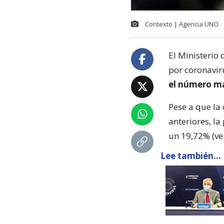
Contexto | Agencia UNO
El Ministerio
por coronaviru
el número má
Pese a que la
anteriores, la
un 19,72% (ver
Lee también...