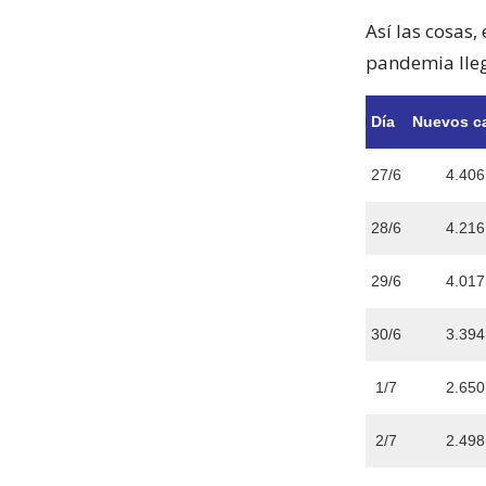
Así las cosas,
pandemia lleg
Día
Nuevos c
27/6
4.406
28/6
4.216
29/6
4.017
30/6
3.394
1/7
2.650
2/7
2.498