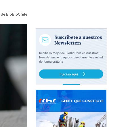
a de BioBioChile