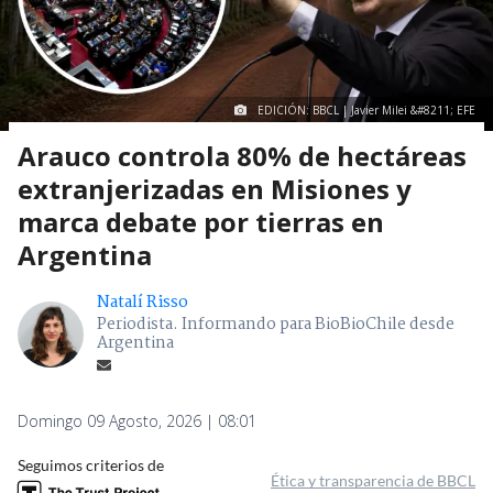
EDICIÓN: BBCL | Javier Milei &#8211; EFE
Arauco controla 80% de hectáreas
extranjerizadas en Misiones y
marca debate por tierras en
Argentina
Natalí Risso
Periodista. Informando para BioBioChile desde
Argentina
Domingo 09 Agosto, 2026 | 08:01
Seguimos criterios de
Ética y transparencia de BBCL