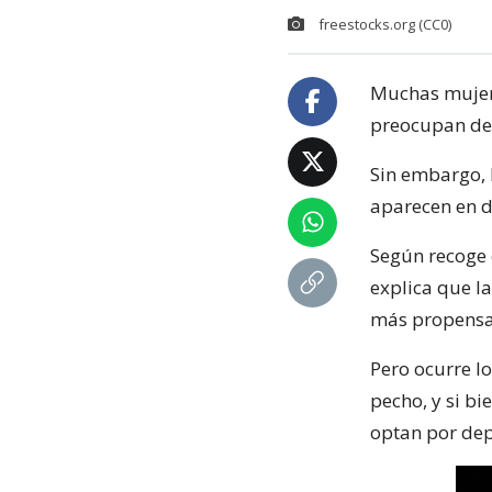
freestocks.org (CC0)
Muchas mujer
preocupan de 
Sin embargo, 
aparecen en d
Según recoge 
explica que l
más propensas
Pero ocurre l
pecho, y si b
optan por dep