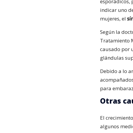
esporádicos, p
indicar uno d
mujeres, el
sí
Según la doc
Tratamiento M
causado por u
glándulas sup
Debido a lo an
acompañados d
para embaraz
Otras ca
El crecimient
algunos medic