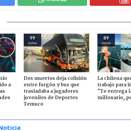
99
89
visitas
visitas
nio
Dos muertos deja colisión
La chilena qu
ido a
entre furgón y bus que
trabajo para i
ras
trasladaba a jugadores
"Te entrega l
ndes
juveniles de Deportes
millonario, p
Temuco
Noticia