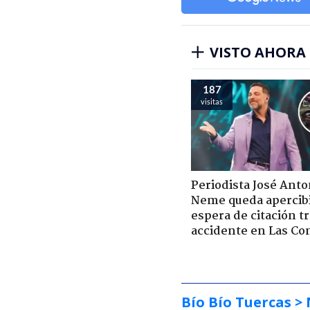
VISTO AHORA
187
visitas
Periodista José Anto
Neme queda apercib
espera de citación t
accidente en Las Co
Bío Bío Tuercas
> 