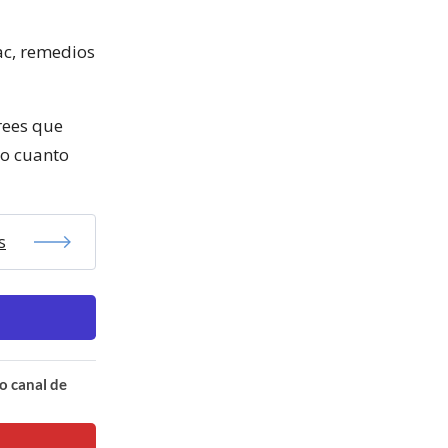
ac, remedios
crees que
co cuanto
s
o canal de