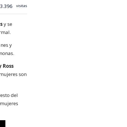
3.396
visitas
os
y se
rmal.
unes y
rmonas.
y Ross
 mujeres son
esto del
 mujeres