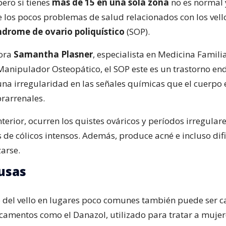
ero si tienes
más de 15 en una sola zona
no es normal 
e los pocos problemas de salud relacionados con los vello
ndrome de ovario poliquístico
(SOP).
tora
Samantha Plasner
, especialista en Medicina Familia
anipulador Osteopático, el SOP este es un trastorno en
na irregularidad en las señales químicas que el cuerpo e
rarrenales.
terior, ocurren los quistes ováricos y períodos irregulare
e cólicos intensos. Además, produce acné e incluso dif
arse.
usas
o del vello en lugares poco comunes también puede ser 
amentos como el Danazol, utilizado para tratar a mujer