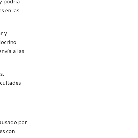
y podría
s en las
r y
docrino
nvía a las
s,
icultades
causado por
es con