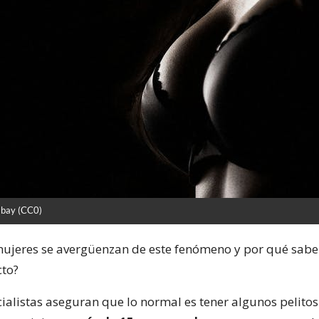
abay (CC0)
mujeres se avergüenzan de este fenómeno y por qué sab
cto?
ialistas aseguran que lo normal es tener algunos pelitos