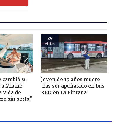
89
visitas
e cambió su
Joven de 19 años muere
r a Miami:
tras ser apuñalado en bus
a vida de
RED en La Pintana
ero sin serlo"