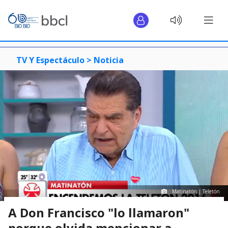
TV Y Espectáculo >
Noticia
Matinatón | Teletón
A Don Francisco "lo llamaron"
porque olvida mencionar a