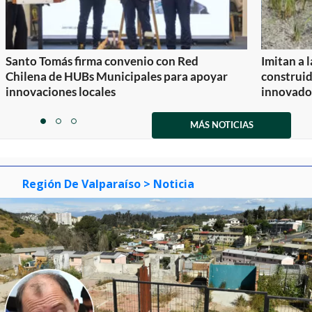
Santo Tomás firma convenio con Red
Imitan a 
Chilena de HUBs Municipales para apoyar
construi
innovaciones locales
innovador
Item
1
MÁS NOTICIAS
item
item
item
of
0
1
2
3
Región De Valparaíso
> Noticia