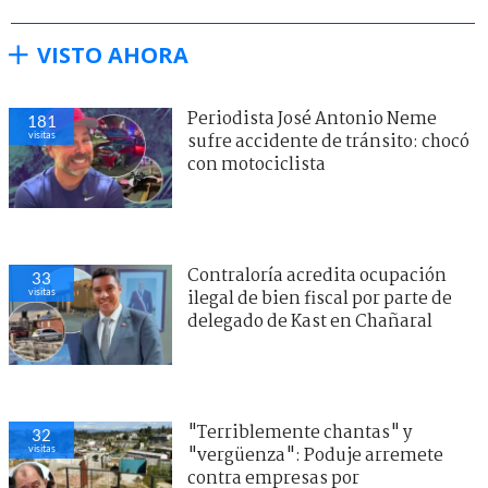
VISTO AHORA
Periodista José Antonio Neme
181
visitas
sufre accidente de tránsito: chocó
con motociclista
Contraloría acredita ocupación
33
visitas
ilegal de bien fiscal por parte de
delegado de Kast en Chañaral
"Terriblemente chantas" y
32
visitas
"vergüenza": Poduje arremete
contra empresas por