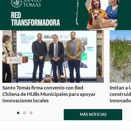
Santo Tomás firma convenio con Red
Imitan a 
Chilena de HUBs Municipales para apoyar
construi
innovaciones locales
innovador
Item
1
MÁS NOTICIAS
item
item
item
of
0
1
2
3