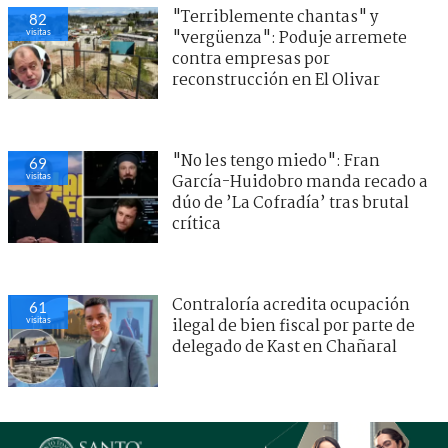
"Terriblemente chantas" y
82
visitas
"vergüenza": Poduje arremete
contra empresas por
reconstrucción en El Olivar
"No les tengo miedo": Fran
69
visitas
García-Huidobro manda recado a
dúo de ’La Cofradía’ tras brutal
crítica
Contraloría acredita ocupación
61
visitas
ilegal de bien fiscal por parte de
delegado de Kast en Chañaral