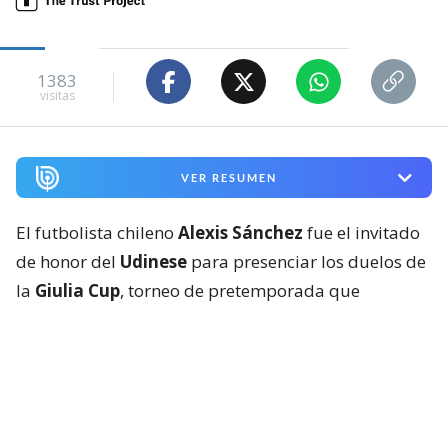
1383
visitas
VER RESUMEN
El futbolista chileno
Alexis Sánchez
fue el invitado
de honor del
Udinese
para presenciar los duelos de
la
Giulia Cup
, torneo de pretemporada que
organiza el equipo italiano con un formato inusual:
un triangular con duelos de 45 minutos.
Al goleador histórico de La Roja se le vio en el palco
VIP del Bluenergy Stadium de Friuli para ver a su