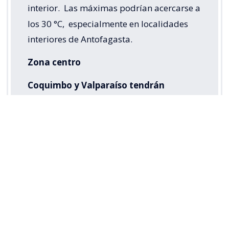
interior.
Las máximas podrían acercarse a
los 30 °C,
especialmente en localidades
interiores de Antofagasta.
Zona centro
Coquimbo y Valparaíso tendrán
nubosidad parcial.
El domingo, en
sectores interiores de Valparaíso, podrían
registrarse heladas matinales. En la
Región Metropolitana y O’Higgins se
esperan chubascos aislados de agua nieve
en sectores altos y precordilleranos,
principalmente durante la madrugada de
este sábado.
Desde Maule hasta el Bío Bío se prevén