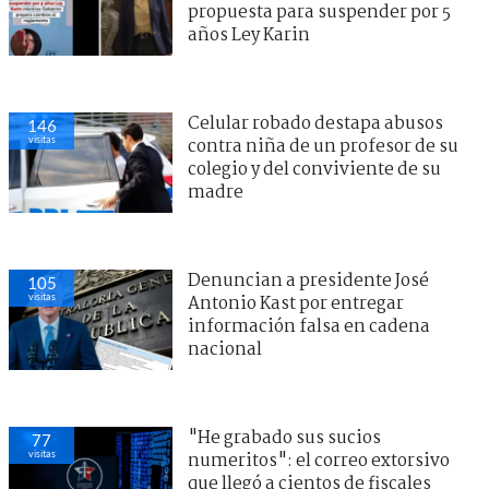
propuesta para suspender por 5
años Ley Karin
Celular robado destapa abusos
146
visitas
contra niña de un profesor de su
colegio y del conviviente de su
madre
Denuncian a presidente José
105
visitas
Antonio Kast por entregar
información falsa en cadena
nacional
"He grabado sus sucios
77
visitas
numeritos": el correo extorsivo
que llegó a cientos de fiscales