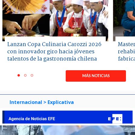
Lanzan Copa Culinaria Carozzi 2026
Master
con innovador giro hacia jóvenes
rehabi
talentos de la gastronomía chilena
fabric
Item
1
MÁS NOTICIAS
item
item
item
of
0
1
2
3
Internacional
> Explicativa