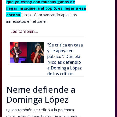
que yo estoy con muchas ganas de
llegar, ni siquiera al top 5, es llegar a esa
corona
“, replicó, provocando aplausos
inmediatos en el panel.
Lee también...
"Se critica en casa
y se apoya en
público": Daniela
Nicolás defendió
a Dominga López
de los críticos
Neme defiende a
Dominga López
Quien también se refirió a la polémica
durante las últimas horas fue el animador