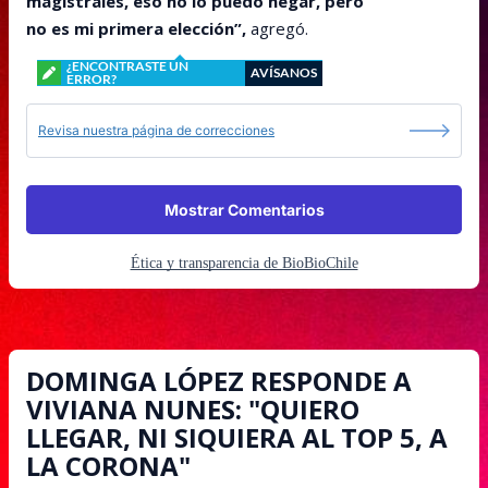
magistrales, eso no lo puedo negar, pero
no es mi primera elección”,
agregó.
¿ENCONTRASTE UN
AVÍSANOS
ERROR?
Revisa nuestra página de correcciones
Mostrar Comentarios
Ética y transparencia de BioBioChile
DOMINGA LÓPEZ RESPONDE A
VIVIANA NUNES: "QUIERO
LLEGAR, NI SIQUIERA AL TOP 5, A
LA CORONA"