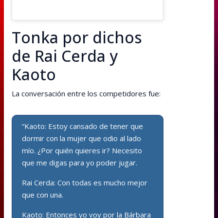
Tonka por dichos
de Rai Cerda y
Kaoto
La conversación entre los competidores fue:
“Kaoto: Estoy cansado de tener que
dormir con la mujer que odio al lado
mío. ¿Por quién quieres ir? Necesito
que me digas para yo poder jugar.
Rai Cerda: Con todas es mucho mejor
que con una.
Kaoto: Entonces yo voy por la Bárbara