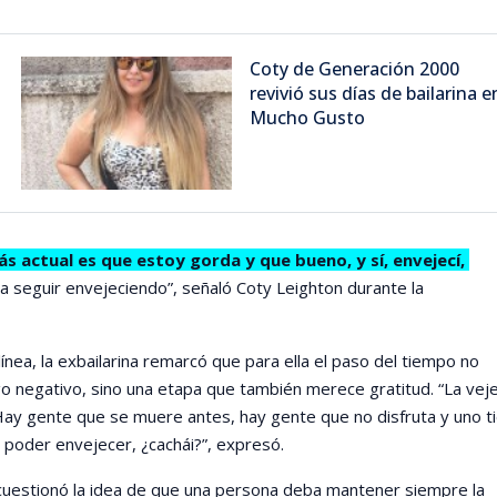
Coty de Generación 2000
revivió sus días de bailarina e
Mucho Gusto
ás actual es que estoy gorda y que bueno, y sí, envejecí,
 a seguir envejeciendo”, señaló Coty Leighton durante la
ínea, la exbailarina remarcó que para ella el paso del tiempo no
o negativo, sino una etapa que también merece gratitud. “La vej
ay gente que se muere antes, hay gente que no disfruta y uno t
poder envejecer, ¿cachái?”, expresó.
cuestionó la idea de que una persona deba mantener siempre la