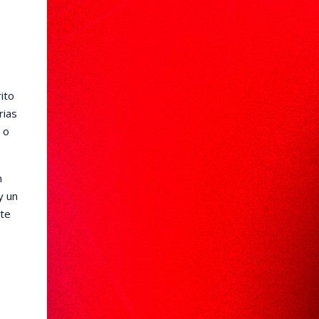
ito
rias
 o
n
y un
 te