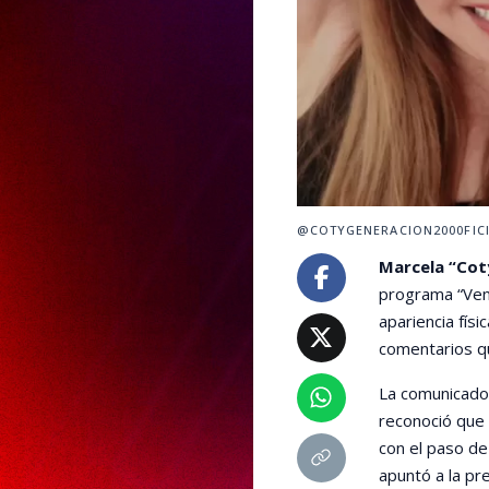
@COTYGENERACION2000FICI
Marcela “Cot
programa “Veng
apariencia físi
comentarios q
La comunicado
reconoció que 
con el paso de
apuntó a la pr