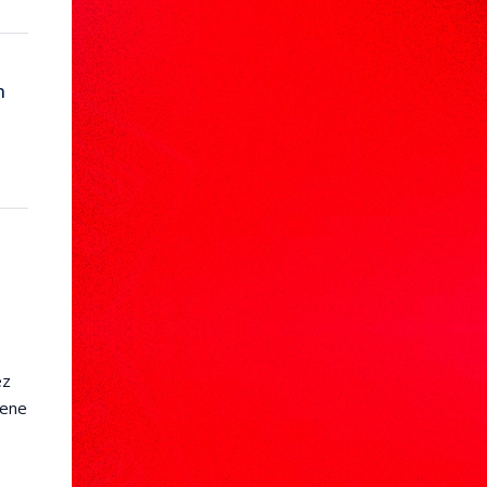
n
ez
iene