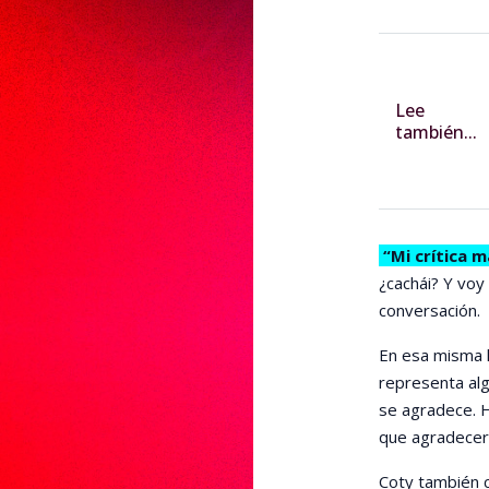
Lee
también...
“Mi crítica m
¿cachái? Y voy
conversación.
En esa misma l
representa alg
se agradece. H
que agradecer 
Coty también 