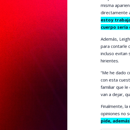
misma aparienc
directamente 
estoy trabaja
cuerpo sería 
Además, Leight
para contarle 
incluso evitan
hirientes.
“Me he dado c
con esta cuest
familiar que le
van a dejar, qu
Finalmente, la
opiniones no s
pide, además