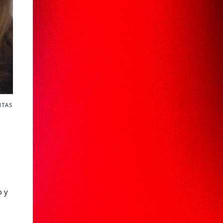
ITAS
o y