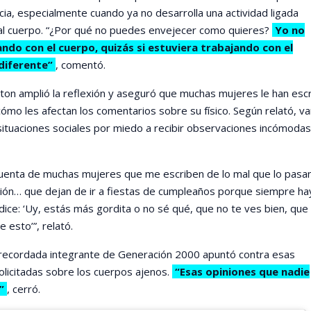
ia, especialmente cuando ya no desarrolla una actividad ligada
al cuerpo. “¿Por qué no puedes envejecer como quieres?
Yo no
ndo con el cuerpo, quizás si estuviera trabajando con el
diferente”
, comentó.
on amplió la reflexión y aseguró que muchas mujeres le han escr
cómo les afectan los comentarios sobre su físico. Según relató, va
 situaciones sociales por miedo a recibir observaciones incómodas
uenta de muchas mujeres que me escriben de lo mal que lo pasa
ión… que dejan de ir a fiestas de cumpleaños porque siempre ha
 dice: ‘Uy, estás más gordita o no sé qué, que no te ves bien, que
e esto’”, relató.
 recordada integrante de Generación 2000 apuntó contra esas
olicitadas sobre los cuerpos ajenos.
“Esas opiniones que nadie
”
, cerró.