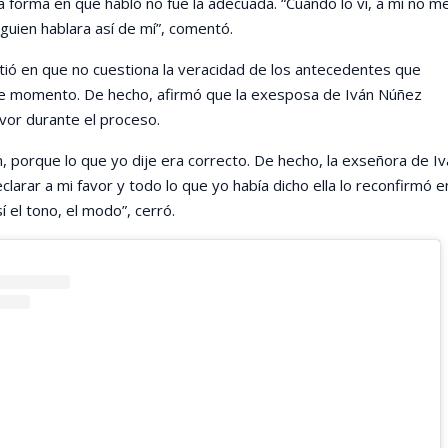
a forma en que habló no fue la adecuada. “Cuando lo vi, a mí no m
lguien hablara así de mí”, comentó.
stió en que no cuestiona la veracidad de los antecedentes que
e momento. De hecho, afirmó que la exesposa de Iván Núñez
avor durante el proceso.
n, porque lo que yo dije era correcto. De hecho, la exseñora de Iv
larar a mi favor y todo lo que yo había dicho ella lo reconfirmó e
sí el tono, el modo”, cerró.