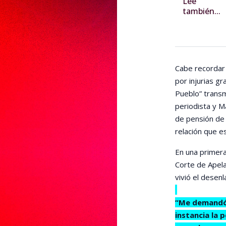
Lee
también...
Cabe recordar
por injurias g
Pueblo” transm
periodista y M
de pensión de a
relación que e
En una primera
Corte de Apela
vivió el desenl
“Me demandó,
instancia la 