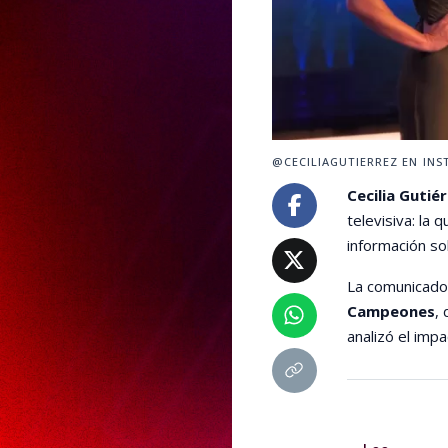
@CECILIAGUTIERREZ EN INS
Cecilia Gutié
televisiva: la
información so
La comunicado
Campeones
,
analizó el impa