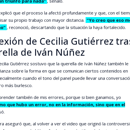
un triunfo para nada”
, señaló.
explicó que el proceso la afectó profundamente y que, con el tiem
visar su propio trabajo con mayor distancia.
“Yo creo que eso m
ho”
, reconoció, descartando que la situación la haya fortalecido.
lexión de Cecilia Gutiérrez tra
rella de Iván Núñez
Cecilia Gutiérrez sostuvo que la querella de Iván Núñez también le
anza sobre la forma en que se comunican ciertos contenidos en
pecialmente cuando el tono del panel puede llevar una conversaci
tro más burlesco.
prender también de mis errores, porque si bien ganamos, yo
o que hubo un error, no en la información, sino que en el
só.
a aseguró que, al volver a ver el video que originó la controversi