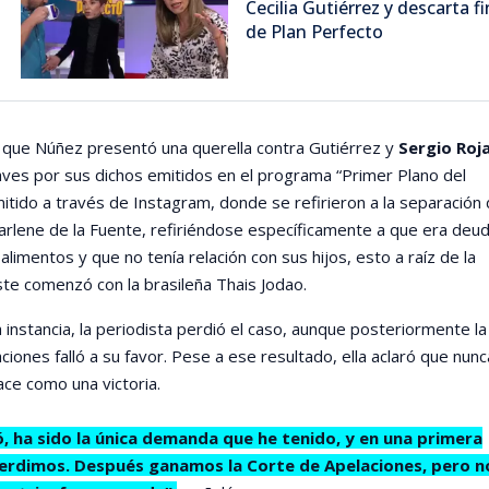
Cecilia Gutiérrez y descarta fi
de Plan Perfecto
 que Núñez presentó una querella contra Gutiérrez y
Sergio Roj
raves por sus dichos emitidos en el programa “Primer Plano del
itido a través de Instagram, donde se refirieron a la separación 
arlene de la Fuente, refiriéndose específicamente a que era deu
limentos y que no tenía relación con sus hijos, esto a raíz de la
ste comenzó con la brasileña Thais Jodao.
 instancia, la periodista perdió el caso, aunque posteriormente la
ciones falló a su favor. Pese a ese resultado, ella aclaró que nunc
ace como una victoria.
 ha sido la única demanda que he tenido, y en una primera
perdimos. Después ganamos la Corte de Apelaciones, pero n