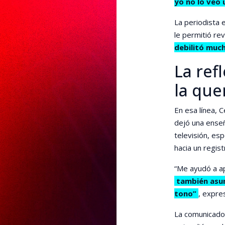
yo no lo veo 
La periodista 
le permitió re
debilitó muc
La ref
la que
En esa línea, 
dejó una enseñ
televisión, es
hacia un regis
“Me ayudó a a
también asum
tono”
, expre
La comunicador