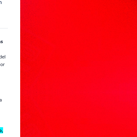
n
as
del
dor
a
o,