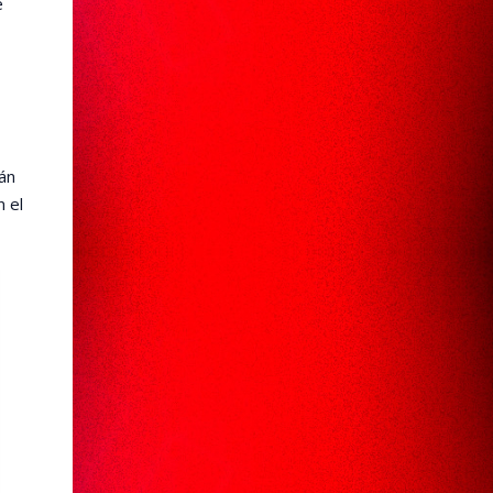
e
án
n el