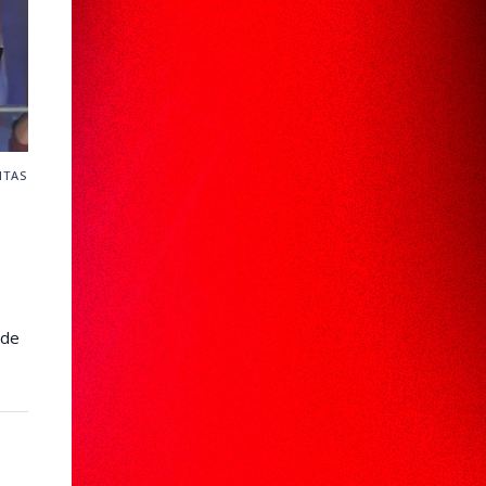
ITAS
nde