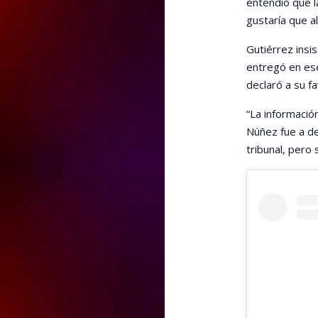
entendió que l
gustaría que a
Gutiérrez insi
entregó en es
declaró a su f
“La informació
Núñez fue a dec
tribunal, pero 