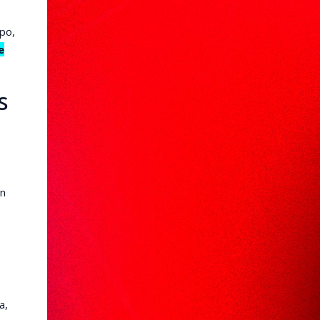
po,
e
s
ón
a,