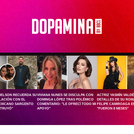
HELSON RECUERDA SU
VIVIANA NUNES SE DISCULPA CON
ACTRIZ YASMÍN VALD
LACIÓN CON EL
DOMINGA LÓPEZ TRAS POLÉMICO
DETALLES DE SU RO
EXICANO SARGENTO
COMENTARIO: "LE OFRECÍ TODO MI
FELIPE CAMIROAGA EN
STRUYÓ"
APOYO"
"FUERON 8 MESES"