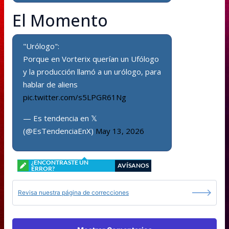
El Momento
"Urólogo":
Porque en Vorterix querían un Ufólogo
y la producción llamó a un urólogo, para
hablar de aliens
pic.twitter.com/s5LPGR61Ng
— Es tendencia en 𝕏
(@EsTendenciaEnX)
May 13, 2026
¿ENCONTRASTE UN
AVÍSANOS
ERROR?
Revisa nuestra página de correcciones