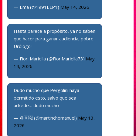
— Ema (@1991ELP1)
May 14, 2026
Hasta parece a propósito, ya no saben
que hacer para ganar audiencia, pobre
Urólogo!
— Fiori Mariella (@FioriMariella73)
May
14, 2026
Dudo mucho que Pergolini haya
permitido esto, salvo que sea
adrede… dudo mucho
— ♻️🇦🇶 (@martinchomanuel)
May 13,
2026