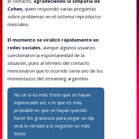
el contacto,
agradeciendo la simpatía de
Cohen,
quien respondió varias preguntas
sobre problemas en el sistema reproductor
masculino.
El momento se viralizó rápidamente en
redes sociales
, aunque algunos usuarios
cuestionaron la espontaneidad de la
situación, pues al término del contacto
mencionaron que lo ocurrido sería uno de los
momentazos del streaming argentino.
No sé si es más triste que se hayan
equivocado así, o lo que es más
probable es que se hayan querido
hacer los graciosos para pegar un clip
viral..la verdad q lo segundo es más
triste